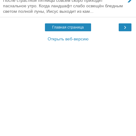
После страстной пятницы совсем скоро приходит
пасхальное утро. Когда ландшафт слабо освещён бледным
светом полной луны, Иисус выходит из кам...
›
Главная страница
Открыть веб-версию