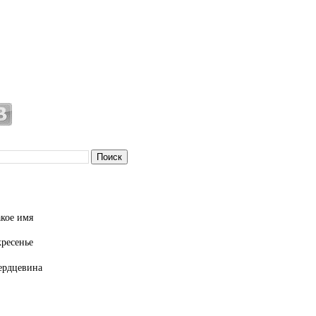
кое имя
кресенье
ердцевина