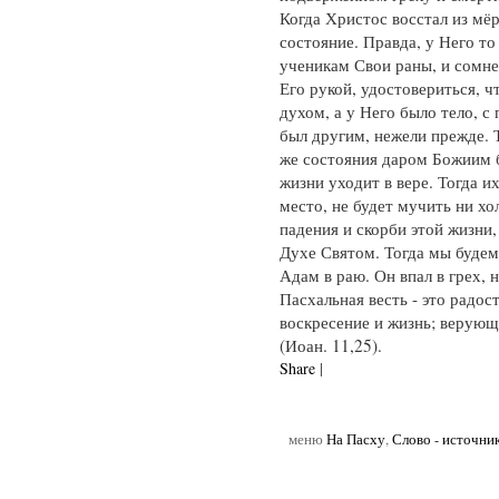
Когда Христос восстал из мёр
состояние. Правда, у Него то
ученикам Свои раны, и сомн
Его рукой, удостовериться, ч
духом, а у Него было тело, с
был другим, нежели прежде. Т
же состояния даром Божиим б
жизни уходит в вере. Тогда их
место, не будет мучить ни хол
падения и скорби этой жизни,
Духе Святом. Тогда мы будем
Адам в раю. Он впал в грех, н
Пасхальная весть - это радос
воскресение и жизнь; верующ
(Иоан. 11,25).
Share
|
меню
На Пасху
,
Слово - источни