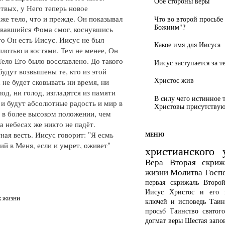
Обе стороны веры
твых, у Него теперь новое
 же тело, что и прежде. Он показывал
Что во второй просьбе
Божиим"?
евавшийся Фома смог, коснувшись
то Он есть Иисус. Иисус не был
Какое имя для Иисуса
 плотью и костями. Тем не менее, Он
ело Его было восславлено. До такого
Иисус заступается за т
удут возвышены те, кто из этой
Христос жив
 не будет сковывать ни время, ни
од, ни голод, изгладятся из памяти
В силу чего истинное 
 и будут абсолютные радость и мир в
Христовы присутствуют
 в более высоком положении, чем
а небесах же никто не падёт.
тная весть. Иисус говорит: "Я есмь
МЕНЮ
ий в Меня, если и умрет, оживет"
христианского 
Вера
Вторая скриж
жизни
Молитва Госп
первая скрижаль
Второ
Иисус Христос и его 
к жизни
ключей и исповедь
Таин
просьб
Таинство святог
догмат веры
Шестая запо