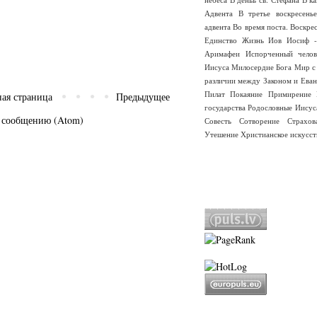
Адвента
В третье воскресень
адвента
Во время поста.
Воскре
Единство
Жизнь
Иов
Иосиф -
Аримафеи
Испорченный челов
Иисуса
Милосердие Бога
Мир с
различии между Законом и Еван
Пилат
Покаяние
Примирение
ная страница
Предыдущее
государства
Родословные Иисус
 сообщению (Atom)
Совесть
Сотворение
Страхо
Утешение
Христианское искусст