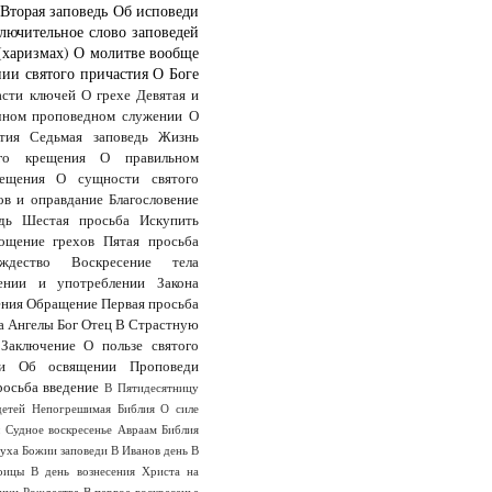
Вторая заповедь
Об исповеди
лючительное слово заповедей
(харизмах)
О молитве вообще
ии святого причастия
О Боге
асти ключей
О грехе
Девятая и
чном проповедном служении
О
тия
Седьмая заповедь
Жизнь
го крещения
О правильном
ещения
О сущности святого
ов и оправдание
Благословение
дь
Шестая просьба
Искупить
ощение грехов
Пятая просьба
дество
Воскресение тела
ении и употреблении Закона
ения
Обращение
Первая просьба
а
Ангелы
Бог Отец
В Страстную
Заключение
О пользе святого
и
Об освящении
Проповеди
росьба
введение
В Пятидесятницу
детей
Непогрешимая Библия
О силе
ы
Судное воскресенье
Авраам
Библия
Духа
Божии заповеди
В Иванов день
В
оицы
В день вознесения Христа на
анун Рождества
В первое воскресенье