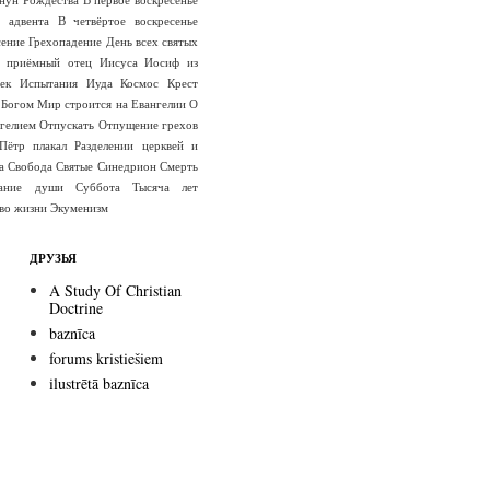
е адвента
В четвёртое воскресенье
сение
Грехопадение
День всех святых
 приёмный отец Иисуса
Иосиф из
ек
Испытания
Иуда
Космос
Крест
 Богом
Мир строится на Евангелии
О
гелием
Отпускать
Отпущение грехов
Пётр плакал
Разделении церквей и
а
Свобода
Святые
Синедрион
Смерть
вание души
Суббота
Тысяча лет
во жизни
Экуменизм
ДРУЗЬЯ
A Study Of Christian
Doctrine
baznīca
forums kristiešiem
ilustrētā baznīca