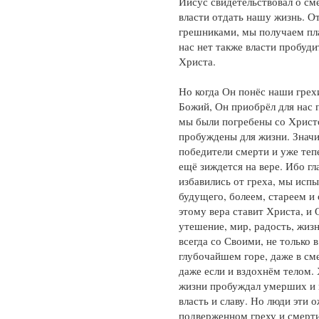
Иисус свидетельствовал о см
власти отдать нашу жизнь. О
грешниками, мы получаем плат
нас нет также власти пробудит
Христа.
Но когда Он понёс наши грех
Божий, Он приобрёл для нас 
мы были погребены со Христ
пробуждены для жизни. Значит
победители смерти и уже теп
ещё зиждется на вере. Ибо гл
избавились от греха, мы исп
будущего, болеем, стареем 
этому вера ставит Христа, и 
утешение, мир, радость, жизн
всегда со Своими, не только в
глубочайшем горе, даже в см
даже если и вздохнём телом.
жизни пробуждал умерших и 
власть и славу. Но люди эти 
подверженном греху и смерти