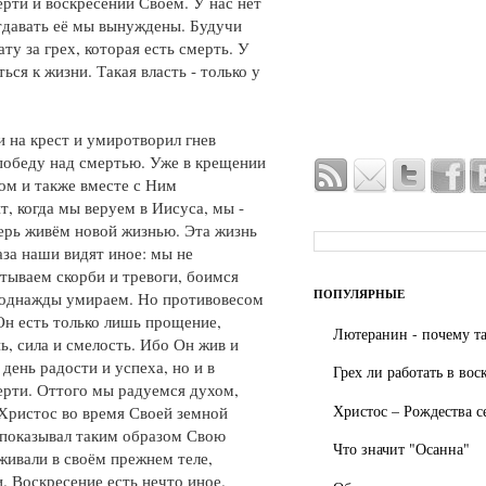
ерти и воскресении Своём. У нас нет
тдавать её мы вынуждены. Будучи
у за грех, которая есть смерть. У
ься к жизни. Такая власть - только у
и на крест и умиротворил гнев
победу над смертью. Уже в крещении
ом и также вместе с Ним
, когда мы веруем в Иисуса, мы -
ерь живём новой жизнью. Эта жизнь
аза наши видят иное: мы не
ытываем скорби и тревоги, боимся
ПОПУЛЯРНЫЕ
и однажды умираем. Но противовесом
Он есть только лишь прощение,
Лютеранин - почему та
ь, сила и смелость. Ибо Он жив и
 день радости и успеха, но и в
Грех ли работать в вос
ерти. Оттого мы радуемся духом,
Христос – Рождества с
 Христос во время Своей земной
показывал таким образом Свою
Что значит "Осанна"
оживали в своём прежнем теле,
. Воскресение есть нечто иное.