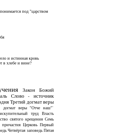
 понимается под "царством
ебя
тело и истинная кровь
 в хлебе и вине?
учения
Закон Божий
аль
Слово - источник
одня
Третий догмат веры
й догмат веры
"Отче наш"`
искупительный труд
Власть
ство святого крещения
Семь
о причастия
Церковь
Первый
ведь
Четвёртая заповедь
Пятая