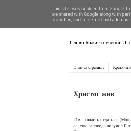
This site uses cookies from Google to d
Благая Вес
are shared with Google along with perf
statistics, and to detect and address 
Слово Божие и учение Лют
Главная страница
Краткий 
Христос жив
'Имею власть отдать ее (Мою
ее; сию заповедь получил Я о