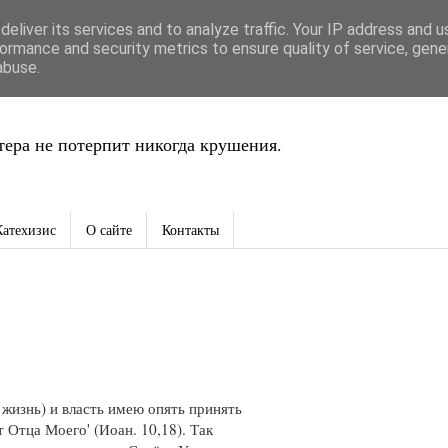
eliver its services and to analyze traffic. Your IP address and 
ть
ormance and security metrics to ensure quality of service, gen
abuse.
ера не потерпит никогда крушения.
Катехизис
О сайте
Контакты
 жизнь) и власть имею опять принять
т Отца Моего' (Иоан. 10,18). Так