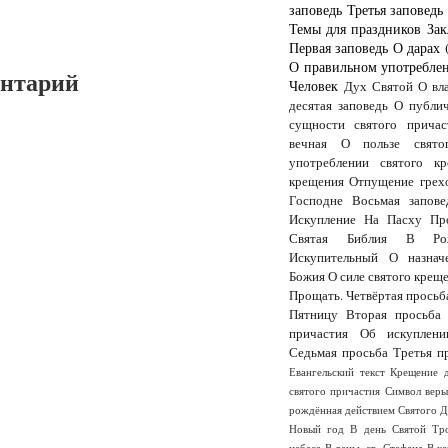
заповедь
Третья заповедь
Темы для праздников
Зак
Первая заповедь
О дарах 
О правильном употреблен
ентарий
Человек
Дух Святой
О вл
десятая заповедь
О публи
сущности святого причас
вечная
О пользе свято
употреблении святого кр
крещения
Отпущение грех
Господне
Восьмая запове
Искупление
На Пасху
Пр
Святая Библия
В Рож
Искупительный
О назнач
Божия
О силе святого крещ
Прощать.
Четвёртая просьб
Пятницу
Вторая просьба
причастия
Об искуплени
Седьмая просьба
Третья п
Евангельский текст
Крещение 
святого причастия
Символ вер
рождённая действием Святого 
Новый год
В день Святой Тр
небеса
В деньь св. Стефана
В к