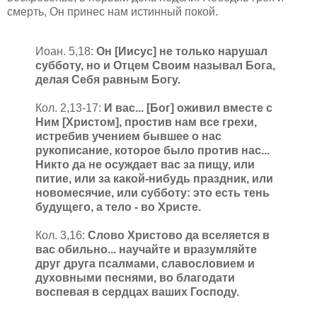
смерть, Он принес нам истинный покой.
Иоан. 5,18:
Он [Иисус] не только нарушал
субботу, но и Отцем Своим называл Бога,
делая Себя равным Богу.
Кол. 2,13-17:
И вас... [Бог] оживил вместе с
Ним [Христом], простив нам все грехи,
истребив учением бывшее о нас
рукописание, которое было против нас...
Никто да не осуждает вас за пищу, или
питие, или за какой-нибудь праздник, или
новомесячие, или субботу: это есть тень
будущего, а тело - во Христе.
Кол. 3,16:
Слово Христово да вселяется в
вас обильно... научайте и вразумляйте
друг друга псалмами, славословием и
духовными песнями, во благодати
воспевая в сердцах ваших Господу.