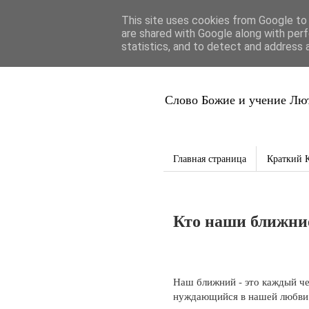
This site uses cookies from Google to d
Благая Вес
are shared with Google along with perf
statistics, and to detect and address 
Слово Божие и учение Лют
Главная страница
Краткий 
Кто наши ближни
Наш ближний - это каждый чел
нуждающийся в нашей любви