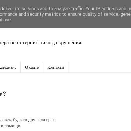
eliver its services and to analyze traffic. Your IP address and 
ть
ormance and security metrics to ensure quality of service, gen
abuse.
ера не потерпит никогда крушения.
Катехизис
О сайте
Контакты
е?
овек, будь то друг или враг,
 и помощи.