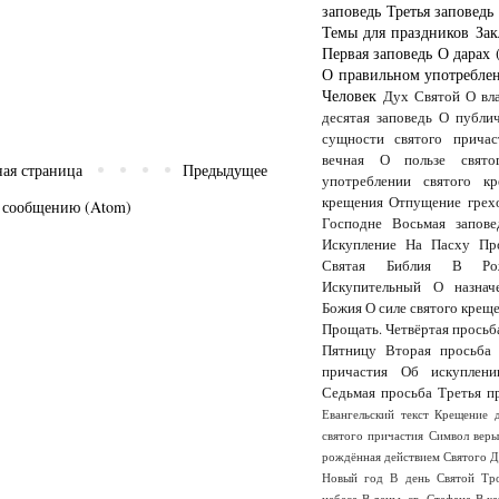
заповедь
Третья заповедь
Темы для праздников
Зак
Первая заповедь
О дарах 
О правильном употреблен
Человек
Дух Святой
О вл
десятая заповедь
О публи
сущности святого причас
вечная
О пользе свято
ная страница
Предыдущее
употреблении святого кр
крещения
Отпущение грех
 сообщению (Atom)
Господне
Восьмая запове
Искупление
На Пасху
Пр
Святая Библия
В Рож
Искупительный
О назнач
Божия
О силе святого крещ
Прощать.
Четвёртая просьб
Пятницу
Вторая просьба
причастия
Об искуплени
Седьмая просьба
Третья п
Евангельский текст
Крещение 
святого причастия
Символ вер
рождённая действием Святого 
Новый год
В день Святой Тр
небеса
В деньь св. Стефана
В к