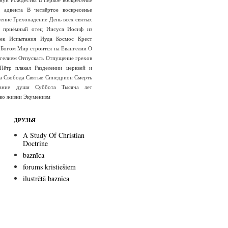
е адвента
В четвёртое воскресенье
сение
Грехопадение
День всех святых
 приёмный отец Иисуса
Иосиф из
ек
Испытания
Иуда
Космос
Крест
 Богом
Мир строится на Евангелии
О
гелием
Отпускать
Отпущение грехов
Пётр плакал
Разделении церквей и
а
Свобода
Святые
Синедрион
Смерть
вание души
Суббота
Тысяча лет
во жизни
Экуменизм
ДРУЗЬЯ
A Study Of Christian
Doctrine
baznīca
forums kristiešiem
ilustrētā baznīca