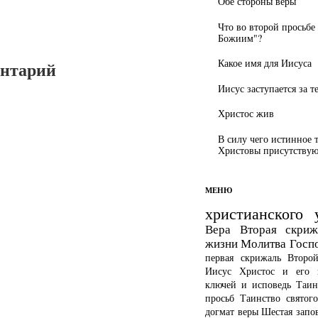
Обе стороны веры
Что во второй просьбе
Божиим"?
Какое имя для Иисуса
ентарий
Иисус заступается за т
Христос жив
В силу чего истинное 
Христовы присутствуют
МЕНЮ
христианского 
Вера
Вторая скриж
жизни
Молитва Госп
первая скрижаль
Второ
Иисус Христос и его 
ключей и исповедь
Таин
просьб
Таинство святог
догмат веры
Шестая запо