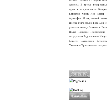
Адвента
В третье воскресень
адвента
Во время поста.
Воскре
Единство
Жизнь
Иов
Иосиф -
Аримафеи
Испорченный челов
Иисуса
Милосердие Бога
Мир с
различии между Законом и Еван
Пилат
Покаяние
Примирение
государства
Родословные Иисус
Совесть
Сотворение
Страхо
Утешение
Христианское искусст