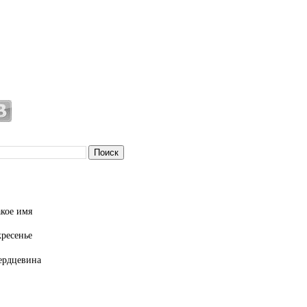
кое имя
кресенье
ердцевина