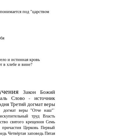
 понимается под "царством
ебя
тело и истинная кровь
 в хлебе и вине?
учения
Закон Божий
аль
Слово - источник
одня
Третий догмат веры
й догмат веры
"Отче наш"`
искупительный труд
Власть
ство святого крещения
Семь
о причастия
Церковь
Первый
ведь
Четвёртая заповедь
Пятая