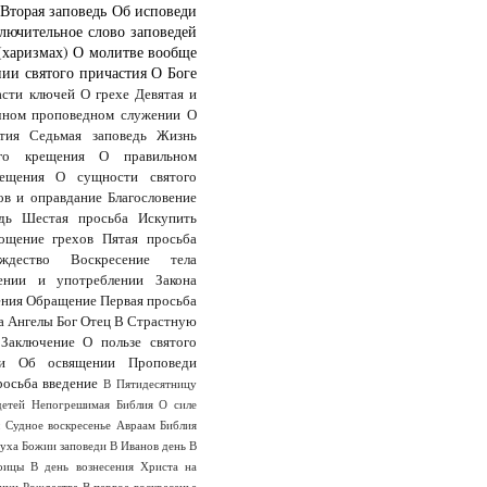
Вторая заповедь
Об исповеди
лючительное слово заповедей
(харизмах)
О молитве вообще
ии святого причастия
О Боге
асти ключей
О грехе
Девятая и
чном проповедном служении
О
тия
Седьмая заповедь
Жизнь
го крещения
О правильном
ещения
О сущности святого
ов и оправдание
Благословение
дь
Шестая просьба
Искупить
ощение грехов
Пятая просьба
дество
Воскресение тела
ении и употреблении Закона
ения
Обращение
Первая просьба
а
Ангелы
Бог Отец
В Страстную
Заключение
О пользе святого
и
Об освящении
Проповеди
росьба
введение
В Пятидесятницу
детей
Непогрешимая Библия
О силе
ы
Судное воскресенье
Авраам
Библия
Духа
Божии заповеди
В Иванов день
В
оицы
В день вознесения Христа на
анун Рождества
В первое воскресенье