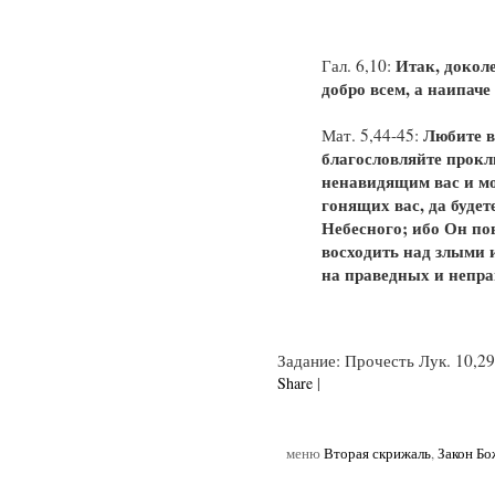
Итак, доколе
Гал. 6,10:
добро всем, а наипаче
Любите в
Мат. 5,44-45:
благословляйте прокл
ненавидящим вас и мо
гонящих вас, да буде
Небесного; ибо Он по
восходить над злыми 
на праведных и непр
Задание: Прочесть Лук. 10,2
Share
|
меню
Вторая скрижаль
,
Закон Б