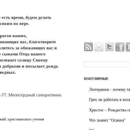
 есть время, будем делать
 своим по вере.
рагов ваших,
инающих вас, благотворите
литесь за обижающих вас и
те сынами Отца вашего
велевает солнцу Своему
и добрыми и посылает дождь
аведных.
ПОПУЛЯРНЫЕ
Лютеранин - почему та
9-37: Милосердный самаритянин.
Грех ли работать в вос
Христос – Рождества с
ожий
,
христианского учения
Что значит "Осанна"