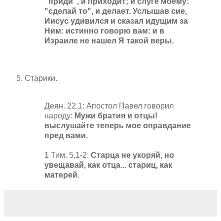
"приди", и приходит; и слуге моему:
"сделай то", и делает. Услышав сие,
Иисус удивился и сказал идущим за
Ним: истинно говорю вам: и в
Израиле не нашел Я такой веры.
Старики.
Деян. 22,1: Апостол Павел говорил
народу:
Мужи братия и отцы!
выслушайте теперь мое оправдание
пред вами.
1 Тим. 5,1-2:
Старца не укоряй, но
увещавай, как отца... стариц, как
матерей
.