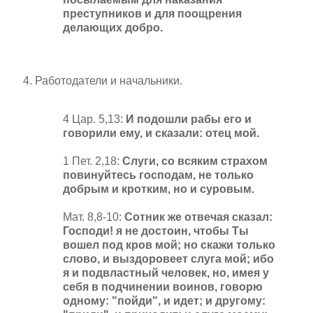
преступников и для поощрения
делающих добро.
Работодатели и начальники.
4 Цар. 5,13:
И подошли рабы его и
говорили ему, и сказали: отец мой.
1 Пет. 2,18:
Слуги, со всяким страхом
повинуйтесь господам, не только
добрым и кротким, но и суровым.
Мат. 8,8-10:
Сотник же отвечая сказал:
Господи! я не достоин, чтобы Ты
вошел под кров мой; но скажи только
слово, и выздоровеет слуга мой; ибо
я и подвластный человек, но, имея у
себя в подчинении воинов, говорю
одному: "пойди", и идет; и другому: