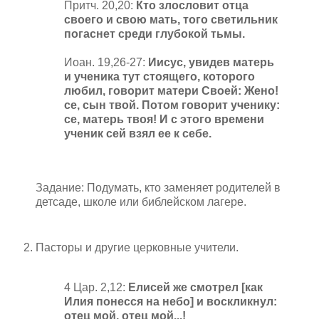
Притч. 20,20:
Кто злословит отца
своего и свою мать, того светильник
погаснет среди глубокой тьмы.
Иоан. 19,26-27:
Иисус, увидев матерь
и ученика тут стоящего, которого
любил, говорит матери Своей: Жено!
се, сын твой. Потом говорит ученику:
се, матерь твоя! И с этого времени
ученик сей взял ее к себе.
Задание: Подумать, кто заменяет родителей в
детсаде, школе или библейском лагере.
Пасторы и другие церковные учители.
4 Цар. 2,12:
Елисей же смотрел [как
Илия понесся на небо] и воскликнул:
отец мой, отец мой...!