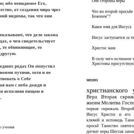
Обе стороны веры
м; ибо невидимое Его,
ество, от создания мира чрез
Что во второй просьбе
ний видимы, так что они
Божиим"?
Какое имя для Иисуса
казывают, что дело закона
Иисус заступается за т
цах, о чем свидетельствует
, то обвиняющие, то
Христос жив
другую.
В силу чего истинное 
Христовы присутствуют
едших родах Он попустил
воими путями, хотя и не
твовать о Себе
МЕНЮ
ая нам с неба дожди и
христианского 
 и исполняя пищею и
Вера
Вторая скриж
.
жизни
Молитва Госп
первая скрижаль
Второ
Иисус Христос и его 
ключей и исповедь
Таин
просьб
Таинство святог
о учения
догмат веры
Шестая запо