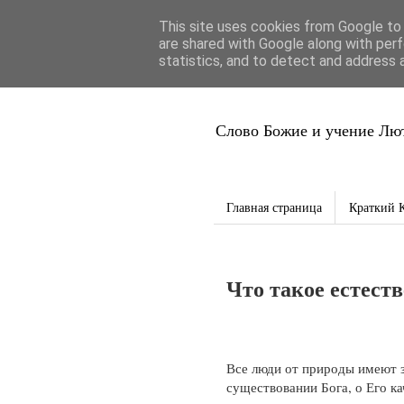
This site uses cookies from Google to d
Благая Вес
are shared with Google along with perf
statistics, and to detect and address 
Слово Божие и учение Лют
Главная страница
Краткий 
Что такое естест
Все люди от природы имеют з
существовании Бога, о Его ка