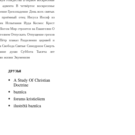
е адвента
В четвёртое воскресенье
сение
Грехопадение
День всех святых
 приёмный отец Иисуса
Иосиф из
ек
Испытания
Иуда
Космос
Крест
 Богом
Мир строится на Евангелии
О
гелием
Отпускать
Отпущение грехов
Пётр плакал
Разделении церквей и
а
Свобода
Святые
Синедрион
Смерть
вание души
Суббота
Тысяча лет
во жизни
Экуменизм
ДРУЗЬЯ
A Study Of Christian
Doctrine
baznīca
forums kristiešiem
ilustrētā baznīca