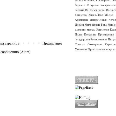
Адвента
В третье воскресень
адвента
Во время поста.
Воскре
Единство
Жизнь
Иов
Иосиф -
Аримафеи
Испорченный челов
Иисуса
Милосердие Бога
Мир с
различии между Законом и Еван
Пилат
Покаяние
Примирение
государства
Родословные Иисус
ная страница
Предыдущее
Совесть
Сотворение
Страхо
Утешение
Христианское искусст
 сообщению (Atom)