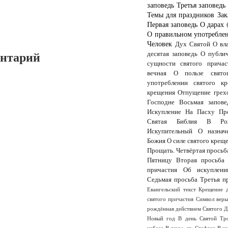
заповедь
Третья заповедь
Темы для праздников
Зак
Первая заповедь
О дарах 
О правильном употреблен
Человек
Дух Святой
О вл
ентарий
десятая заповедь
О публи
сущности святого причас
вечная
О пользе свято
употреблении святого кр
крещения
Отпущение грех
Господне
Восьмая запове
Искупление
На Пасху
Пр
Святая Библия
В Рож
Искупительный
О назнач
Божия
О силе святого крещ
Прощать.
Четвёртая просьб
Пятницу
Вторая просьба
причастия
Об искуплени
Седьмая просьба
Третья п
Евангельский текст
Крещение 
святого причастия
Символ вер
рождённая действием Святого 
Новый год
В день Святой Тр
небеса
В деньь св. Стефана
В к