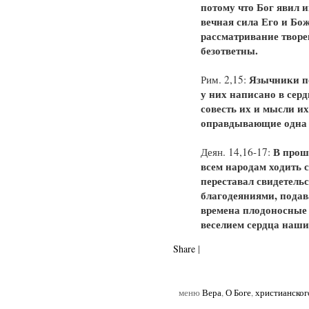
потому что Бог явил и
вечная сила Его и Бож
рассматривание творе
безответны.
Язычники по
Рим. 2,15:
у них написано в серд
совесть их и мысли их
оправдывающие одна 
В прош
Деян. 14,16-17:
всем народам ходить с
переставал свидетельс
благодеяниями, подав
времена плодоносные
веселием сердца наши
Share
|
меню
Вера
,
О Боге
,
христианског