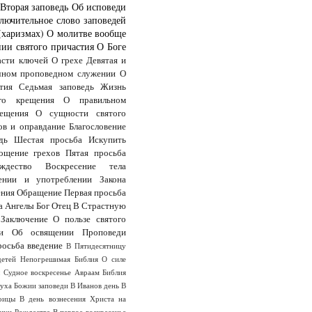
Вторая заповедь
Об исповеди
лючительное слово заповедей
(харизмах)
О молитве вообще
ии святого причастия
О Боге
асти ключей
О грехе
Девятая и
чном проповедном служении
О
тия
Седьмая заповедь
Жизнь
го крещения
О правильном
ещения
О сущности святого
ов и оправдание
Благословение
дь
Шестая просьба
Искупить
ощение грехов
Пятая просьба
дество
Воскресение тела
ении и употреблении Закона
ения
Обращение
Первая просьба
а
Ангелы
Бог Отец
В Страстную
Заключение
О пользе святого
и
Об освящении
Проповеди
росьба
введение
В Пятидесятницу
детей
Непогрешимая Библия
О силе
ы
Судное воскресенье
Авраам
Библия
Духа
Божии заповеди
В Иванов день
В
оицы
В день вознесения Христа на
анун Рождества
В первое воскресенье