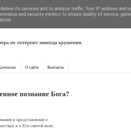
eliver its services and to analyze traffic. Your IP address and 
ть
ormance and security metrics to ensure quality of service, gen
abuse.
ера не потерпит никогда крушения.
Катехизис
О сайте
Контакты
венное познание Бога?
нания и представления о
чествах и о Его святой воле.