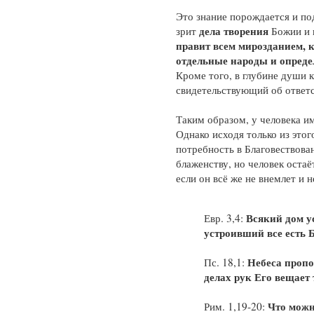
Это знание порождается и по
дела творения
зрит
Божии и 
правит всем мирозданием, к
отдельные народы и определ
Кроме того, в глубине души 
свидетельствующий об ответс
Таким образом, у человека им
Однако исходя только из это
потребность в Благовествова
блаженству, но человек остаё
если он всё же не внемлет и 
Всякий дом ус
Евр. 3,4:
устроивший все есть Б
Небеса пропо
Пс. 18,1:
делах рук Его вещает 
Что можно
Рим. 1,19-20: