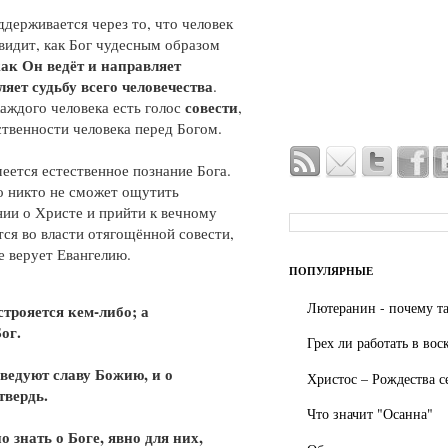
ддерживается через то, что человек
видит, как Бог чудесным образом
ак Он ведёт и направляет
яет судьбу всего человечества
.
совести
каждого человека есть голос
,
твенности человека перед Богом.
еется естественное познание Бога.
го никто не сможет ощутить
нии о Христе и прийти к вечному
тся во власти отягощённой совести,
не верует Евангелию.
ПОПУЛЯРНЫЕ
Лютеранин - почему та
трояется кем-либо; а
ог.
Грех ли работать в вос
ведуют славу Божию, и о
Христос – Рождества с
твердь.
Что значит "Осанна"
 знать о Боге, явно для них,