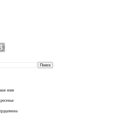
кое имя
кресенье
ердцевина