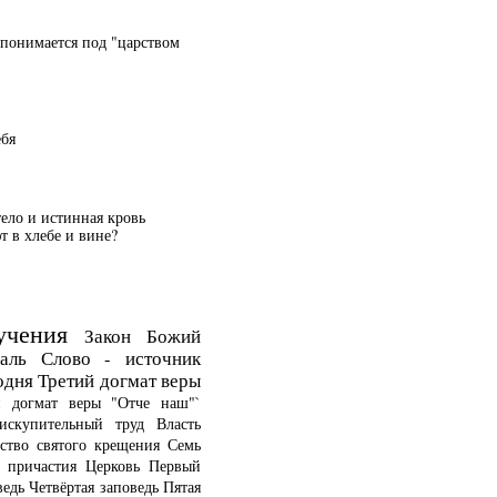
 понимается под "царством
ебя
тело и истинная кровь
 в хлебе и вине?
учения
Закон Божий
аль
Слово - источник
одня
Третий догмат веры
й догмат веры
"Отче наш"`
искупительный труд
Власть
ство святого крещения
Семь
о причастия
Церковь
Первый
ведь
Четвёртая заповедь
Пятая