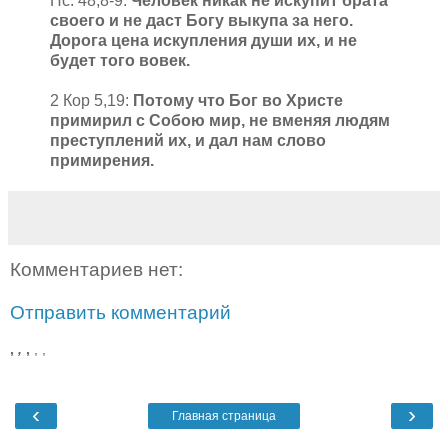
Пс. 48,8-9:
Человек никак не искупит брата
своего и не даст Богу выкупа за него.
Дорога цена искупления души их, и не
будет того вовек.
2 Кор 5,19:
Потому что Бог во Христе
примирил с Собою мир, не вменяя людям
преступлений их, и дал нам слово
примирения.
Комментариев нет:
Отправить комментарий
,
,
,
,
,
‹
›
Главная страница