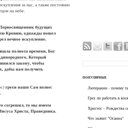
искупления за нас, а также постоянно
тцом на небе.
 Первосвященник будущих
воею Кровию, однажды вошел
рел вечное искупление.
ишла полнота времени, Бог
Единородного, Который
чинился закону, чтобы
х, дабы нам получить
ПОПУЛЯРНЫЕ
грехи наши Сам вознес
ос)
Лютеранин - почему та
.
Грех ли работать в вос
то согрешил, то мы имеем
Христос – Рождества с
Иисуса Христа, Праведника.
Что значит "Осанна"