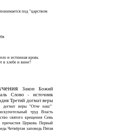
 понимается под "царством
ебя
тело и истинная кровь
 в хлебе и вине?
учения
Закон Божий
аль
Слово - источник
одня
Третий догмат веры
й догмат веры
"Отче наш"`
искупительный труд
Власть
ство святого крещения
Семь
о причастия
Церковь
Первый
ведь
Четвёртая заповедь
Пятая