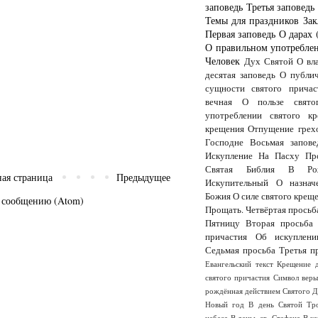
заповедь
Третья заповедь
Темы для праздников
Зак
Первая заповедь
О дарах 
О правильном употреблен
Человек
Дух Святой
О вл
десятая заповедь
О публи
сущности святого причас
вечная
О пользе свято
употреблении святого кр
крещения
Отпущение грех
Господне
Восьмая запове
Искупление
На Пасху
Пр
Святая Библия
В Рож
ная страница
Предыдущее
Искупительный
О назнач
Божия
О силе святого крещ
 сообщению (Atom)
Прощать.
Четвёртая просьб
Пятницу
Вторая просьба
причастия
Об искуплени
Седьмая просьба
Третья п
Евангельский текст
Крещение 
святого причастия
Символ вер
рождённая действием Святого 
Новый год
В день Святой Тр
небеса
В деньь св. Стефана
В к