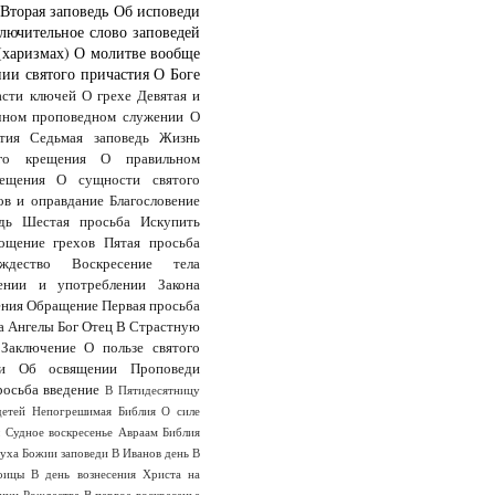
Вторая заповедь
Об исповеди
лючительное слово заповедей
(харизмах)
О молитве вообще
ии святого причастия
О Боге
асти ключей
О грехе
Девятая и
чном проповедном служении
О
тия
Седьмая заповедь
Жизнь
го крещения
О правильном
ещения
О сущности святого
ов и оправдание
Благословение
дь
Шестая просьба
Искупить
ощение грехов
Пятая просьба
дество
Воскресение тела
ении и употреблении Закона
ения
Обращение
Первая просьба
а
Ангелы
Бог Отец
В Страстную
Заключение
О пользе святого
и
Об освящении
Проповеди
росьба
введение
В Пятидесятницу
детей
Непогрешимая Библия
О силе
ы
Судное воскресенье
Авраам
Библия
Духа
Божии заповеди
В Иванов день
В
оицы
В день вознесения Христа на
анун Рождества
В первое воскресенье