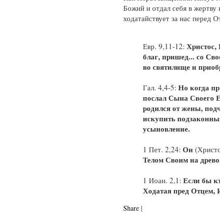
Божий и отдал себя в жертву 
ходатайствует за нас перед О
Христос,
Евр. 9,11-12:
благ, пришед... со С
во святилище и приоб
Но когда пр
Гал. 4,4-5:
послал Сына Своего 
родился от жены, под
искупить подзаконны
усыновление.
Он
1 Пет. 2,24:
(Христ
Телом Своим на древо
Если бы к
1 Иоан. 2,1:
Ходатая пред Отцем, 
Share
|