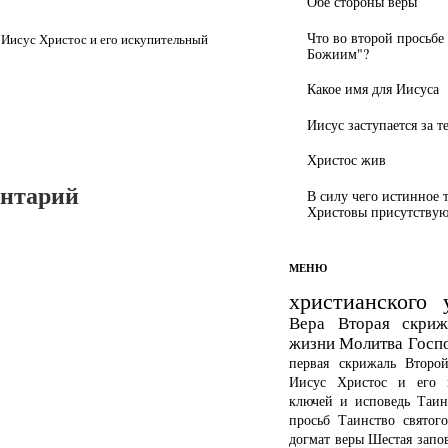
Обе стороны веры
Что во второй просьбе
,
Иисус Христос и его искупительный
Божиим"?
Какое имя для Иисуса
Иисус заступается за т
Христос жив
ентарий
В силу чего истинное 
Христовы присутствуют
МЕНЮ
христианского 
Вера
Вторая скриж
жизни
Молитва Госп
первая скрижаль
Второ
Иисус Христос и его 
ключей и исповедь
Таин
просьб
Таинство святог
догмат веры
Шестая запо