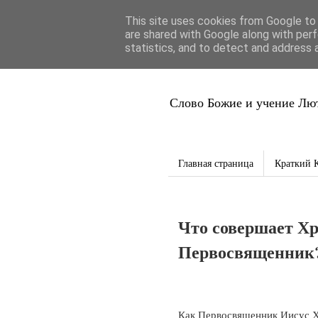
This site uses cookies from Google to d
Благая Вес
are shared with Google along with perf
statistics, and to detect and address 
Слово Божие и учение Лют
Главная страница
Краткий 
Что совершает Хр
Первосвященник
Как Первосвященник Иисус Х