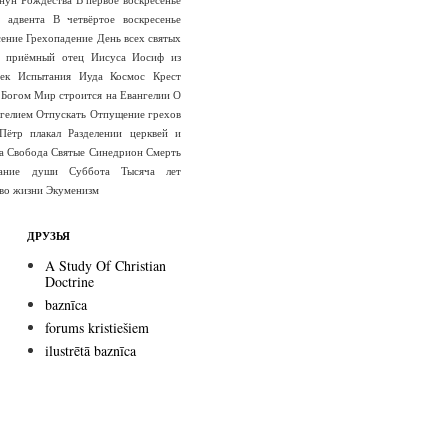
е адвента
В четвёртое воскресенье
сение
Грехопадение
День всех святых
 приёмный отец Иисуса
Иосиф из
ек
Испытания
Иуда
Космос
Крест
 Богом
Мир строится на Евангелии
О
гелием
Отпускать
Отпущение грехов
Пётр плакал
Разделении церквей и
а
Свобода
Святые
Синедрион
Смерть
вание души
Суббота
Тысяча лет
во жизни
Экуменизм
ДРУЗЬЯ
A Study Of Christian
Doctrine
baznīca
forums kristiešiem
ilustrētā baznīca