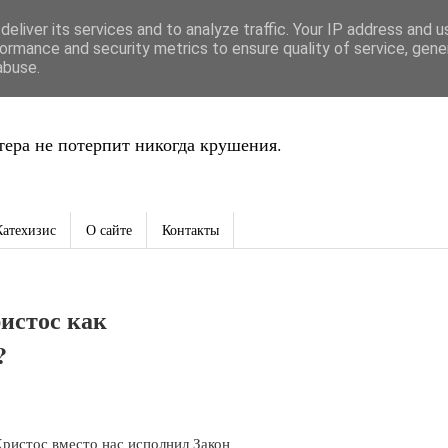
eliver its services and to analyze traffic. Your IP address and 
ть
ormance and security metrics to ensure quality of service, gen
abuse.
ера не потерпит никогда крушения.
Катехизис
О сайте
Контакты
истос как
?
ристос вместо нас исполнил Закон