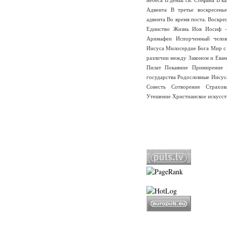
Адвента
В третье воскресень
адвента
Во время поста.
Воскре
Единство
Жизнь
Иов
Иосиф -
Аримафеи
Испорченный челов
Иисуса
Милосердие Бога
Мир с
различии между Законом и Еван
Пилат
Покаяние
Примирение
государства
Родословные Иисус
Совесть
Сотворение
Страхо
Утешение
Христианское искусст