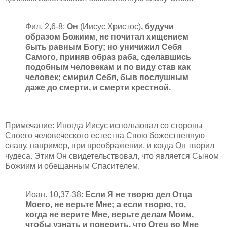
Фил. 2,6-8:
Он
(Иисус Христос)
, будучи
образом Божиим, не почитал хищением
быть равным Богу; но уничижил Себя
Самого, приняв образ раба, сделавшись
подобным человекам и по виду став как
человек; смирил Себя, быв послушным
даже до смерти, и смерти крестной.
Примечание: Иногда Иисус использовал со стороны
Своего человеческого естества Свою божественную
славу, например, при преображении, и когда Он творил
чудеса. Этим Он свидетельствовал, что является Сыном
Божиим и обещанным Спасителем.
Иоан. 10,37-38:
Если Я не творю дел Отца
Моего, не верьте Мне; а если творю, то,
когда не верите Мне, верьте делам Моим,
чтобы узнать и поверить, что Отец во Мне