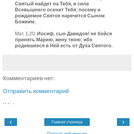
Святый найдет на Тебя, и сила
Всевышнего осенит Тебя; посему и
рождаемое Святое наречется Сыном
Божиим.
Мат. 1,20:
Иосиф, сын Давидов! не бойся
принять Марию, жену твою; ибо
родившееся в Ней есть от Духа Святого.
Комментариев нет:
Отправить комментарий
,
,
,
,
,
‹
›
Главная страница
Открыть веб-версию