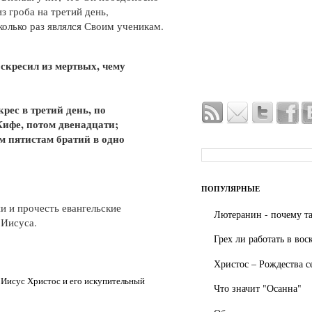
з гроба на третий день,
колько раз являлся Своим ученикам.
оскресил из мертвых, чему
крес в третий день, по
Кифе, потом двенадцати;
м пятистам братий в одно
ПОПУЛЯРНЫЕ
и и прочесть евангельские
Лютеранин - почему та
 Иисуса.
Грех ли работать в вос
Христос – Рождества с
,
Иисус Христос и его искупительный
Что значит "Осанна"