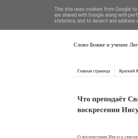
This site uses cookies from Google to d
Благая Вес
are shared with Google along with perf
statistics, and to detect and address 
Слово Божие и учение Лют
Главная страница
Краткий 
Что преподаёт Св
воскресении Иис
О воскресении Иисуса святая