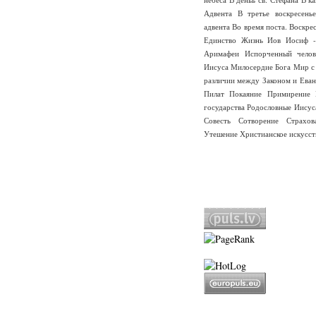
Адвента
В третье воскресень
адвента
Во время поста.
Воскре
Единство
Жизнь
Иов
Иосиф -
Аримафеи
Испорченный челов
Иисуса
Милосердие Бога
Мир с
различии между Законом и Еван
Пилат
Покаяние
Примирение
государства
Родословные Иисус
Совесть
Сотворение
Страхо
Утешение
Христианское искусст