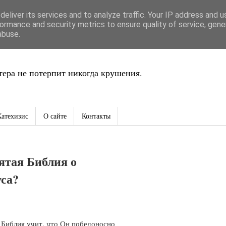
eliver its services and to analyze traffic. Your IP address and 
ть
ormance and security metrics to ensure quality of service, gen
abuse.
ера не потерпит никогда крушения.
Катехизис
О сайте
Контакты
ятая Библия о
уса?
 Библия учит, что Он победоносно