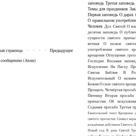
заповедь
Третья заповедь
Темы для праздников
Зак
Первая заповедь
О дарах 
О правильном употреблен
Человек
Дух Святой
О вл
десятая заповедь
О публи
сущности святого причас
вечная
О пользе свято
употреблении святого кр
ная страница
Предыдущее
крещения
Отпущение грех
 сообщению (Atom)
Господне
Восьмая запове
Искупление
На Пасху
Пр
Святая Библия
В Рож
Искупительный
О назнач
Божия
О силе святого крещ
Прощать.
Четвёртая просьб
Пятницу
Вторая просьба
причастия
Об искуплени
Седьмая просьба
Третья п
Евангельский текст
Крещение 
святого причастия
Символ вер
рождённая действием Святого 
Новый год
В день Святой Тр
небеса
В деньь св. Стефана
В к