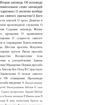
Вторая заповедь
Об исповеди
лючительное слово заповедей
(харизмах)
О молитве вообще
ии святого причастия
О Боге
асти ключей
О грехе
Девятая и
чном проповедном служении
О
тия
Седьмая заповедь
Жизнь
го крещения
О правильном
ещения
О сущности святого
ов и оправдание
Благословение
дь
Шестая просьба
Искупить
ощение грехов
Пятая просьба
дество
Воскресение тела
ении и употреблении Закона
ения
Обращение
Первая просьба
а
Ангелы
Бог Отец
В Страстную
Заключение
О пользе святого
и
Об освящении
Проповеди
росьба
введение
В Пятидесятницу
детей
Непогрешимая Библия
О силе
ы
Судное воскресенье
Авраам
Библия
Духа
Божии заповеди
В Иванов день
В
оицы
В день вознесения Христа на
анун Рождества
В первое воскресенье