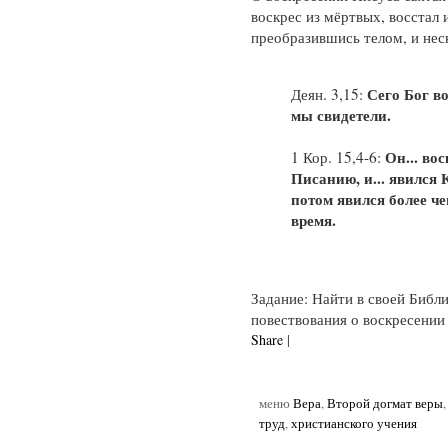
воскрес из мёртвых, восстал и
преобразившись телом, и нес
Сего Бог в
Деян. 3,15:
мы свидетели.
Он... вос
1 Кор. 15,4-6:
Писанию, и... явился 
потом явился более че
время.
Задание: Найти в своей Библи
повествования о воскресении
Share
|
меню
Вера
,
Второй догмат веры
труд
,
христианского учения