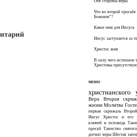
Обе стороны веры
Что во второй просьбе
Божиим"?
Какое имя для Иисуса
ентарий
Иисус заступается за т
Христос жив
В силу чего истинное 
Христовы присутствуют
МЕНЮ
христианского 
Вера
Вторая скриж
жизни
Молитва Госп
первая скрижаль
Второ
Иисус Христос и его 
ключей и исповедь
Таин
просьб
Таинство святог
догмат веры
Шестая запо