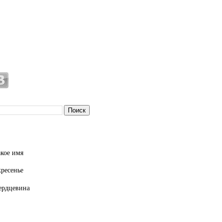
кое имя
кресенье
ердцевина