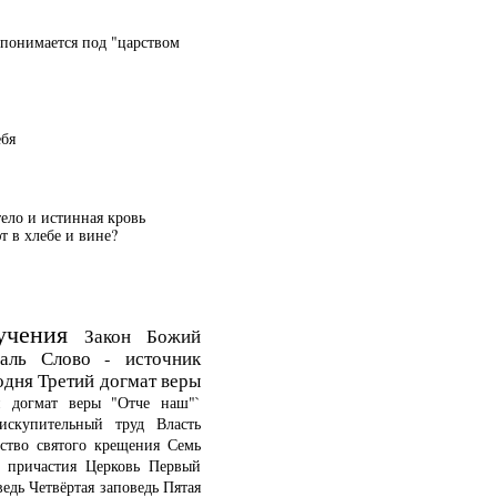
 понимается под "царством
ебя
тело и истинная кровь
 в хлебе и вине?
учения
Закон Божий
аль
Слово - источник
одня
Третий догмат веры
й догмат веры
"Отче наш"`
искупительный труд
Власть
ство святого крещения
Семь
о причастия
Церковь
Первый
ведь
Четвёртая заповедь
Пятая