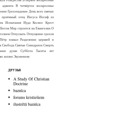
е адвента
В четвёртое воскресенье
сение
Грехопадение
День всех святых
 приёмный отец Иисуса
Иосиф из
ек
Испытания
Иуда
Космос
Крест
 Богом
Мир строится на Евангелии
О
гелием
Отпускать
Отпущение грехов
Пётр плакал
Разделении церквей и
а
Свобода
Святые
Синедрион
Смерть
вание души
Суббота
Тысяча лет
во жизни
Экуменизм
ДРУЗЬЯ
A Study Of Christian
Doctrine
baznīca
forums kristiešiem
ilustrētā baznīca