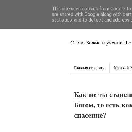
This site uses cookies from Google to d
Благая Вес
are shared with Google along with perf
statistics, and to detect and address 
Слово Божие и учение Лют
Главная страница
Краткий 
Как же ты стане
Богом, то есть к
спасение?