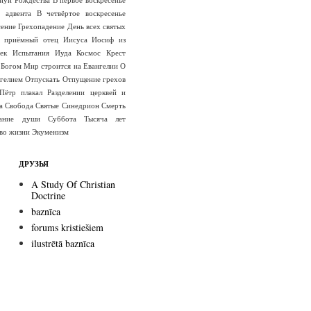
е адвента
В четвёртое воскресенье
сение
Грехопадение
День всех святых
 приёмный отец Иисуса
Иосиф из
ек
Испытания
Иуда
Космос
Крест
 Богом
Мир строится на Евангелии
О
гелием
Отпускать
Отпущение грехов
Пётр плакал
Разделении церквей и
а
Свобода
Святые
Синедрион
Смерть
вание души
Суббота
Тысяча лет
во жизни
Экуменизм
ДРУЗЬЯ
A Study Of Christian
Doctrine
baznīca
forums kristiešiem
ilustrētā baznīca