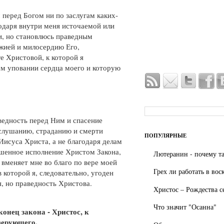
 перед Богом ни по заслугам каких-
годаря внутри меня источаемой или
и, но становлюсь праведным
жией и милосердию Его,
е Христовой, к которой я
м уповании сердца моего и которую
ведность перед Ним и спасение
слушанию, страданию и смерти
ПОПУЛЯРНЫЕ
Иисуса Христа, а не благодаря делам
ршенное исполнение Христом Закона,
Лютеранин - почему та
 вменяет мне во благо по вере моей
Грех ли работать в вос
в которой я, следовательно, угоден
я, но праведность Христова.
Христос – Рождества с
Что значит "Осанна"
конец закона - Христос, к
верующего.