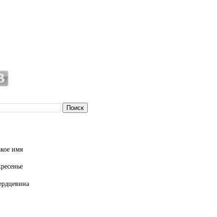
кое имя
кресенье
ердцевина