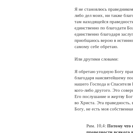
Я не становлюсь праведником
либо дел моих, ни также бла
там находящейся праведност
единственно по благодати Бо
единственно благодаря заслуг
приобщаюсь верою в истинно
самому себе обретаю.
Или другими словами:
Я обретаю угодную Богу пра
благодаря наисвятейшему по
нашего Господа и Спасителя 
кого-либо другого. Это сове
Его послушание и жертву Бог
во Христа. Эта праведность, 
Богу, не есть моя собственна
Потому что 
Рим. 10,4:
праведности всякого 