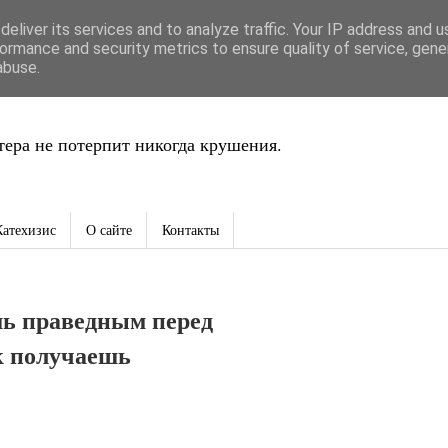
eliver its services and to analyze traffic. Your IP address and 
ть
ormance and security metrics to ensure quality of service, gen
abuse.
ера не потерпит никогда крушения.
Катехизис
О сайте
Контакты
шь праведным перед
ак получаешь