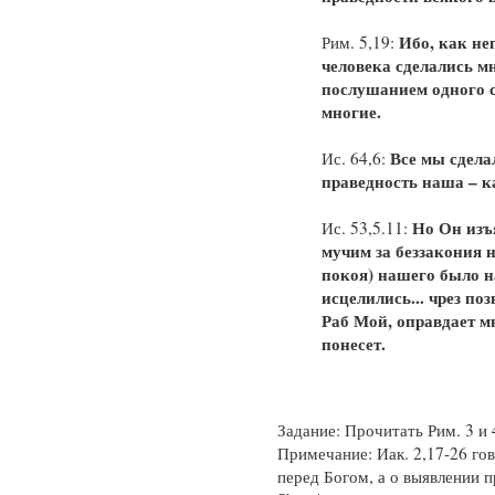
Ибо, как н
Рим. 5,19:
человека сделались м
послушанием одного 
многие.
Все мы сдела
Ис. 64,6:
праведность наша – к
Но Он изъ
Ис. 53,5.11:
мучим за беззакония н
покоя) нашего было н
исцелились... чрез по
Раб Мой, оправдает мн
понесет.
Задание: Прочитать Рим. 3 и 
Примечание: Иак. 2,17-26 го
перед Богом, а о выявлении 