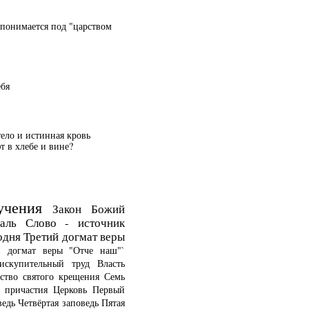
 понимается под "царством
ебя
тело и истинная кровь
 в хлебе и вине?
учения
Закон Божий
аль
Слово - источник
одня
Третий догмат веры
й догмат веры
"Отче наш"`
искупительный труд
Власть
ство святого крещения
Семь
о причастия
Церковь
Первый
ведь
Четвёртая заповедь
Пятая