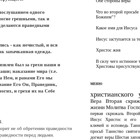
Обе стороны веры
епослушанием одного
Что во второй просьбе
Божиим"?
ногие грешными, так и
сделаются праведными
Какое имя для Иисуса
Иисус заступается за т
лись - как нечистый, и вся
Христос жив
ак запачканная одежда.
В силу чего истинное 
язвлен был за грехи наши и
Христовы присутствуют
аши; наказание мира (т.е.
а Нем, и ранами Его мы
знание Его Он, Праведник,
МЕНЮ
огих, и грехи их на Себе
христианского 
Вера
Вторая скриж
жизни
Молитва Госп
первая скрижаль
Второ
Иисус Христос и его 
4.
ключей и исповедь
Таин
ворит не об обретении праведности
просьб
Таинство святог
праведности перед людьми.
догмат веры
Шестая запо