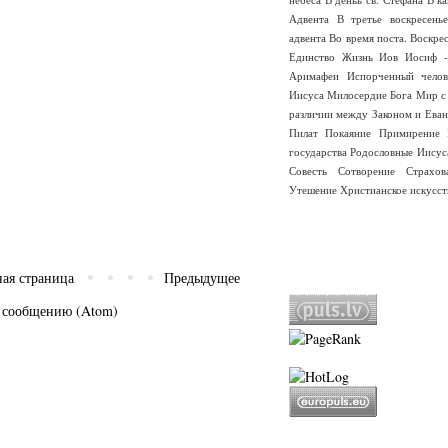
Адвента
В третье воскресень
адвента
Во время поста.
Воскре
Единство
Жизнь
Иов
Иосиф -
Аримафеи
Испорченный челов
Иисуса
Милосердие Бога
Мир с
различии между Законом и Еван
Пилат
Покаяние
Примирение
государства
Родословные Иисус
Совесть
Сотворение
Страхо
Утешение
Христианское искусст
ная страница
Предыдущее
 сообщению (Atom)