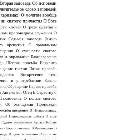
Вторая заповедь
Об исповеди
лючительное слово заповедей
(харизмах)
О молитве вообще
ии святого причастия
О Боге
асти ключей
О грехе
Девятая и
чном проповедном служении
О
тия
Седьмая заповедь
Жизнь
го крещения
О правильном
ещения
О сущности святого
ов и оправдание
Благословение
дь
Шестая просьба
Искупить
ощение грехов
Пятая просьба
дество
Воскресение тела
ении и употреблении Закона
ения
Обращение
Первая просьба
а
Ангелы
Бог Отец
В Страстную
Заключение
О пользе святого
и
Об освящении
Проповеди
росьба
введение
В Пятидесятницу
детей
Непогрешимая Библия
О силе
ы
Судное воскресенье
Авраам
Библия
Духа
Божии заповеди
В Иванов день
В
оицы
В день вознесения Христа на
анун Рождества
В первое воскресенье