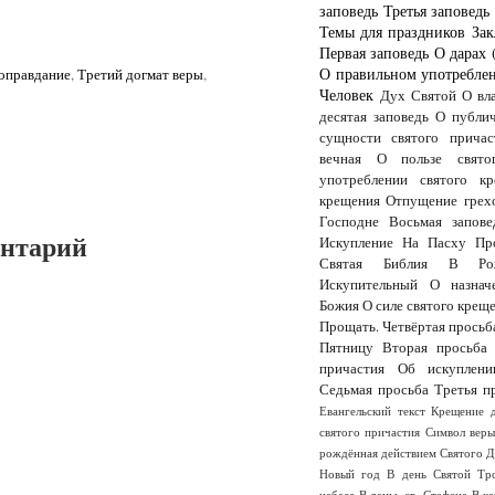
заповедь
Третья заповедь
Темы для праздников
Зак
Первая заповедь
О дарах 
О правильном употреблен
 оправдание
,
Третий догмат веры
,
Человек
Дух Святой
О вл
десятая заповедь
О публи
сущности святого причас
вечная
О пользе свято
употреблении святого кр
крещения
Отпущение грех
Господне
Восьмая запове
ентарий
Искупление
На Пасху
Пр
Святая Библия
В Рож
Искупительный
О назнач
Божия
О силе святого крещ
Прощать.
Четвёртая просьб
Пятницу
Вторая просьба
причастия
Об искуплени
Седьмая просьба
Третья п
Евангельский текст
Крещение 
святого причастия
Символ вер
рождённая действием Святого 
Новый год
В день Святой Тр
небеса
В деньь св. Стефана
В к