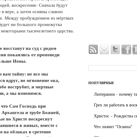
юдей, воскресение. Сначала будут
в вере, а затем осияны славою
е.
Между пробуждением из мёртвых
удет ни большого промежутка
 некоторыми тысячелетнего царства.
 восстанут на суд с родом
 они покаялись от проповеди
больше Ионы.
 вам тайну: не все мы
ся вдруг, во мгновение ока,
ПОПУЛЯРНЫЕ
ибо вострубит, и мертвые
и, а мы изменимся.
Лютеранин - почему та
Грех ли работать в вос
 что Сам Господь при
е Архангела и трубе Божией,
Христос – Рождества с
вые во Христе воскреснут
тавшиеся в живых, вместе с
Что значит "Осанна"
 на облаках в сретение