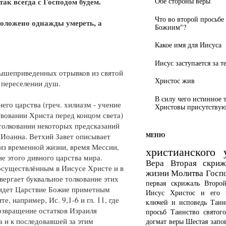
Обе стороны веры
 так всегда с Господом будем.
Что во второй просьбе
оложено однажды умереть, а
Божиим"?
Какое имя для Иисуса
Иисус заступается за т
вышеприведенных отрывков из святой
Христос жив
 переселении душ.
В силу чего истинное 
его царства (греч. хилиазм - учение
Христовы присутствуют
вовании Христа перед концом света)
толковании некоторых предсказаний
МЕНЮ
 Иоанна. Ветхий Завет описывает
из временной жизни, время Мессии,
христианского 
е этого дивного царства мира.
Вера
Вторая скриж
осуществлённым в Иисусе Христе и в
жизни
Молитва Госп
вергает буквальное толкование этих
первая скрижаль
Второ
ридет Царствие Божие приметным
Иисус Христос и его 
е, например, Ис. 9,1-6 и гл. 11, где
ключей и исповедь
Таин
озвращение остатков Израиля
просьб
Таинство святог
 и к последовавшей за этим
догмат веры
Шестая запо