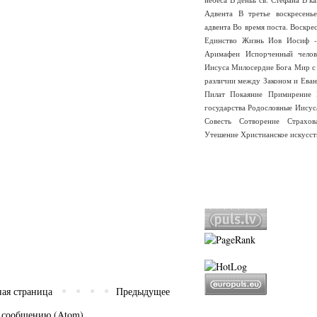
Адвента
В третье воскресень
адвента
Во время поста.
Воскре
Единство
Жизнь
Иов
Иосиф -
Аримафеи
Испорченный челов
Иисуса
Милосердие Бога
Мир с
различии между Законом и Еван
Пилат
Покаяние
Примирение
государства
Родословные Иисус
Совесть
Сотворение
Страхо
Утешение
Христианское искусст
ная страница
Предыдущее
 сообщению (Atom)