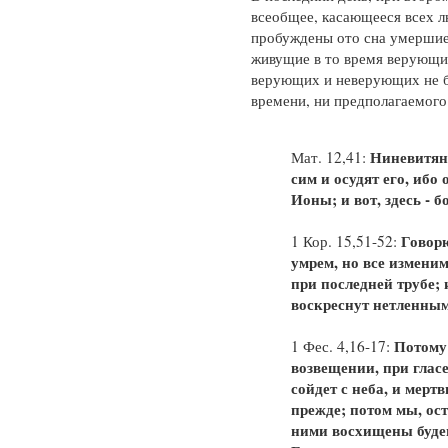
всеобщее, касающееся всех л
пробуждены ото сна умершие 
живущие в то время верующи
верующих и неверующих не б
времени, ни предполагаемого
Ниневитяне
Мат. 12,41:
сим и осудят его, ибо
Ионы; и вот, здесь - 
Говорю
1 Кор. 15,51-52:
умрем, но все изменим
при последней трубе; 
воскреснут нетленным
Потому
1 Фес. 4,16-17:
возвещении, при глас
сойдет с неба, и мерт
прежде; потом мы, ос
ними восхищены будем