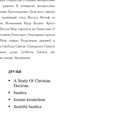
е адвента
В четвёртое воскресенье
сение
Грехопадение
День всех святых
 приёмный отец Иисуса
Иосиф из
ек
Испытания
Иуда
Космос
Крест
 Богом
Мир строится на Евангелии
О
гелием
Отпускать
Отпущение грехов
Пётр плакал
Разделении церквей и
а
Свобода
Святые
Синедрион
Смерть
вание души
Суббота
Тысяча лет
во жизни
Экуменизм
ДРУЗЬЯ
A Study Of Christian
Doctrine
baznīca
forums kristiešiem
ilustrētā baznīca