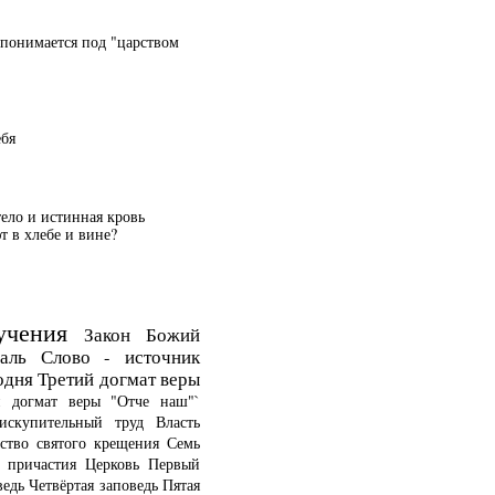
 понимается под "царством
ебя
тело и истинная кровь
 в хлебе и вине?
учения
Закон Божий
аль
Слово - источник
одня
Третий догмат веры
й догмат веры
"Отче наш"`
искупительный труд
Власть
ство святого крещения
Семь
о причастия
Церковь
Первый
ведь
Четвёртая заповедь
Пятая