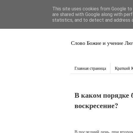
This site uses cookies from Google to d
Благая Вес
are shared with Google along with perf
statistics, and to detect and address 
Слово Божие и учение Лют
Главная страница
Краткий 
В каком порядке 
воскресение?
В последний день, при второ