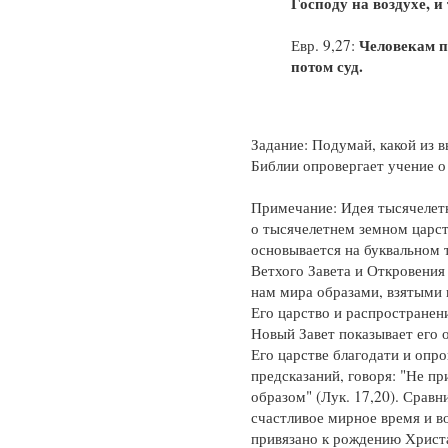
Господу на воздухе, и
Человекам п
Евр. 9,27:
потом суд.
Задание: Подумай, какой из 
Библии опровергает учение о
Примечание: Идея тысячелетн
о тысячелетнем земном царст
основывается на буквальном 
Ветхого Завета и Откровения
нам мира образами, взятыми 
Его царство и распространени
Новый Завет показывает его 
Его царстве благодати и опро
предсказаний, говоря: "Не п
образом" (Лук. 17,20). Сравнит
счастливое мирное время и в
привязано к рождению Христа