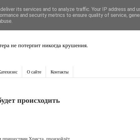
eliver its services and to analyze traffic. Your IP address and 
ть
ormance and security metrics to ensure quality of service, gen
abuse.
ера не потерпит никогда крушения.
Катехизис
О сайте
Контакты
будет происходить
м пришествии Христа, произойдёт