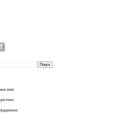
кое имя
кресенье
ердцевина