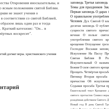
заповедь
Третья заповедь
ества Откровения иносказательны, и
Темы для праздников
Зак
но ясным положениям святой Библии.
Первая заповедь
О дарах 
ркви не знают учения о
О правильном употреблен
 в соответствии со святой Библией,
Человек
Дух Святой
О вл
образом лишь один раз и тогда
десятая заповедь
О публи
 Краткий катехизис: "Он... в
сущности святого причас
мёртвых воскресит".
вечная
О пользе свято
употреблении святого кр
крещения
Отпущение грех
Господне
Восьмая запове
Искупление
На Пасху
Пр
етий догмат веры
,
христианского учения
Святая Библия
В Рож
Искупительный
О назнач
Божия
О силе святого крещ
Прощать.
Четвёртая просьб
Пятницу
Вторая просьба
причастия
Об искуплени
ентарий
Седьмая просьба
Третья п
Евангельский текст
Крещение 
святого причастия
Символ вер
рождённая действием Святого 
Новый год
В день Святой Тр
небеса
В деньь св. Стефана
В к