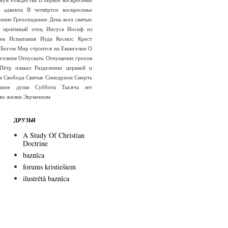
е адвента
В четвёртое воскресенье
сение
Грехопадение
День всех святых
 приёмный отец Иисуса
Иосиф из
ек
Испытания
Иуда
Космос
Крест
 Богом
Мир строится на Евангелии
О
гелием
Отпускать
Отпущение грехов
Пётр плакал
Разделении церквей и
а
Свобода
Святые
Синедрион
Смерть
вание души
Суббота
Тысяча лет
во жизни
Экуменизм
ДРУЗЬЯ
A Study Of Christian
Doctrine
baznīca
forums kristiešiem
ilustrētā baznīca