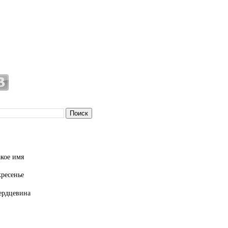
кое имя
кресенье
ердцевина