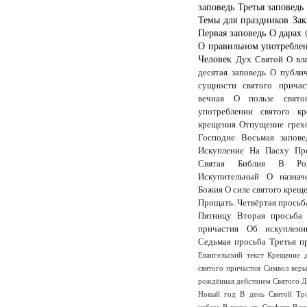
заповедь
Третья заповедь
Темы для праздников
Зак
Первая заповедь
О дарах 
О правильном употреблен
Человек
Дух Святой
О вл
десятая заповедь
О публи
сущности святого причас
вечная
О пользе свято
употреблении святого кр
крещения
Отпущение грех
Господне
Восьмая запове
Искупление
На Пасху
Пр
Святая Библия
В Рож
Искупительный
О назнач
Божия
О силе святого крещ
Прощать.
Четвёртая просьб
Пятницу
Вторая просьба
причастия
Об искуплени
Седьмая просьба
Третья п
Евангельский текст
Крещение 
святого причастия
Символ вер
рождённая действием Святого 
Новый год
В день Святой Тр
небеса
В деньь св. Стефана
В к