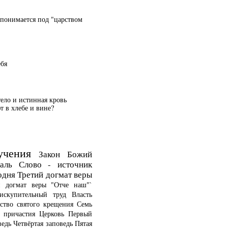
 понимается под "царством
ебя
тело и истинная кровь
 в хлебе и вине?
учения
Закон Божий
аль
Слово - источник
одня
Третий догмат веры
й догмат веры
"Отче наш"`
искупительный труд
Власть
ство святого крещения
Семь
о причастия
Церковь
Первый
ведь
Четвёртая заповедь
Пятая