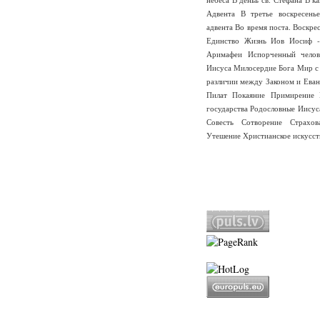
Адвента
В третье воскресень
адвента
Во время поста.
Воскре
Единство
Жизнь
Иов
Иосиф -
Аримафеи
Испорченный челов
Иисуса
Милосердие Бога
Мир с
различии между Законом и Еван
Пилат
Покаяние
Примирение
государства
Родословные Иисус
Совесть
Сотворение
Страхо
Утешение
Христианское искусст