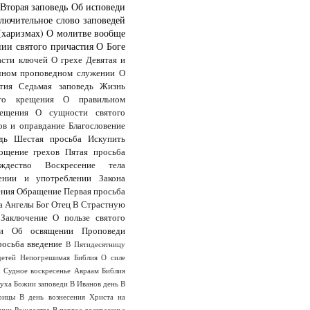
Вторая заповедь
Об исповеди
лючительное слово заповедей
(харизмах)
О молитве вообще
ии святого причастия
О Боге
асти ключей
О грехе
Девятая и
чном проповедном служении
О
тия
Седьмая заповедь
Жизнь
го крещения
О правильном
ещения
О сущности святого
ов и оправдание
Благословение
дь
Шестая просьба
Искупить
ощение грехов
Пятая просьба
дество
Воскресение тела
ении и употреблении Закона
ения
Обращение
Первая просьба
а
Ангелы
Бог Отец
В Страстную
Заключение
О пользе святого
и
Об освящении
Проповеди
росьба
введение
В Пятидесятницу
детей
Непогрешимая Библия
О силе
ы
Судное воскресенье
Авраам
Библия
Духа
Божии заповеди
В Иванов день
В
оицы
В день вознесения Христа на
анун Рождества
В первое воскресенье