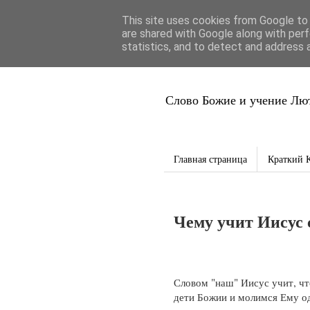
This site uses cookies from Google to d
Благая Вес
are shared with Google along with perf
statistics, and to detect and address 
Слово Божие и учение Лют
Главная страница
Краткий 
Чему учит Иисус
Словом "наш" Иисус учит, чт
дети Божии и молимся Ему оди