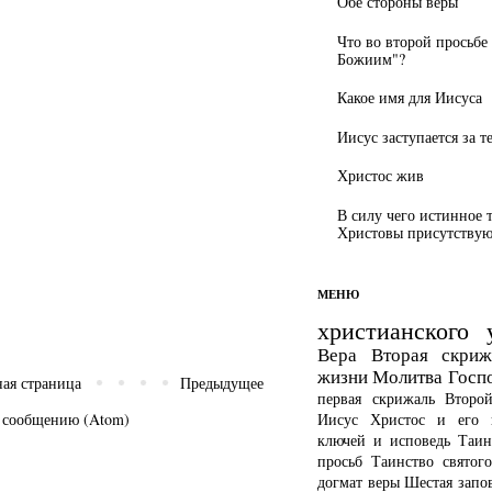
Обе стороны веры
Что во второй просьбе
Божиим"?
Какое имя для Иисуса
Иисус заступается за т
Христос жив
В силу чего истинное 
Христовы присутствуют
МЕНЮ
христианского 
Вера
Вторая скриж
жизни
Молитва Госп
ная страница
Предыдущее
первая скрижаль
Второ
Иисус Христос и его 
 сообщению (Atom)
ключей и исповедь
Таин
просьб
Таинство святог
догмат веры
Шестая запо