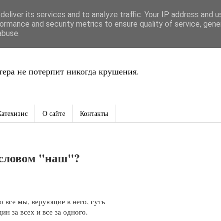
eliver its services and to analyze traffic. Your IP address and 
ть
ormance and security metrics to ensure quality of service, gen
abuse.
ера не потерпит никогда крушения.
Катехизис
О сайте
Контакты
 словом "наш"?
о все мы, верующие в него, суть
н за всех и все за одного.