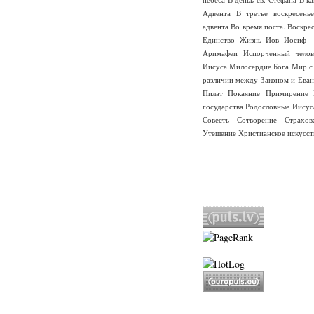
Адвента
В третье воскресень
адвента
Во время поста.
Воскре
Единство
Жизнь
Иов
Иосиф -
Аримафеи
Испорченный челов
Иисуса
Милосердие Бога
Мир с
различии между Законом и Еван
Пилат
Покаяние
Примирение
государства
Родословные Иисус
Совесть
Сотворение
Страхо
Утешение
Христианское искусст