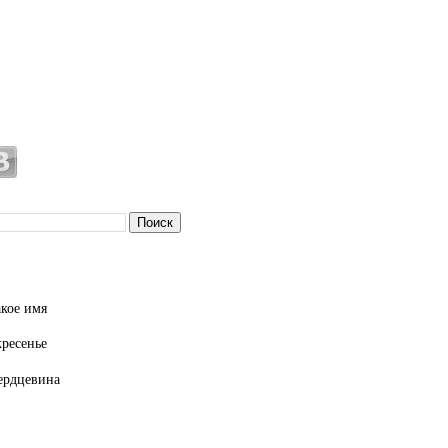
кое имя
кресенье
ердцевина