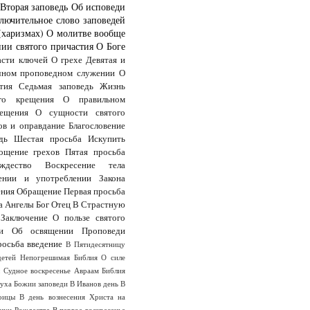
Вторая заповедь
Об исповеди
лючительное слово заповедей
(харизмах)
О молитве вообще
ии святого причастия
О Боге
асти ключей
О грехе
Девятая и
чном проповедном служении
О
тия
Седьмая заповедь
Жизнь
го крещения
О правильном
ещения
О сущности святого
ов и оправдание
Благословение
дь
Шестая просьба
Искупить
ощение грехов
Пятая просьба
дество
Воскресение тела
ении и употреблении Закона
ения
Обращение
Первая просьба
а
Ангелы
Бог Отец
В Страстную
Заключение
О пользе святого
и
Об освящении
Проповеди
росьба
введение
В Пятидесятницу
детей
Непогрешимая Библия
О силе
ы
Судное воскресенье
Авраам
Библия
Духа
Божии заповеди
В Иванов день
В
оицы
В день вознесения Христа на
анун Рождества
В первое воскресенье