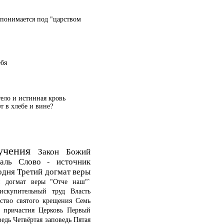
 понимается под "царством
ебя
тело и истинная кровь
 в хлебе и вине?
учения
Закон Божий
аль
Слово - источник
одня
Третий догмат веры
й догмат веры
"Отче наш"`
искупительный труд
Власть
ство святого крещения
Семь
о причастия
Церковь
Первый
ведь
Четвёртая заповедь
Пятая