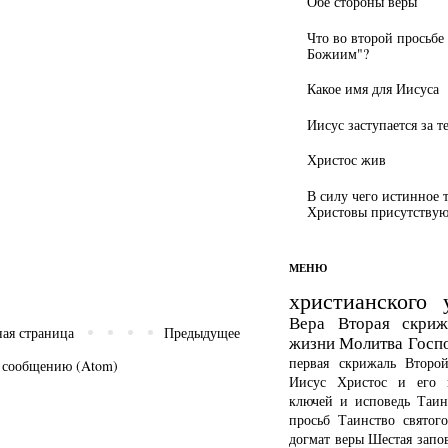
Обе стороны веры
Что во второй просьбе
Божиим"?
Какое имя для Иисуса
Иисус заступается за т
Христос жив
В силу чего истинное 
Христовы присутствуют
МЕНЮ
христианского 
Вера
Вторая скриж
ная страница
Предыдущее
жизни
Молитва Госп
первая скрижаль
Второ
 сообщению (Atom)
Иисус Христос и его 
ключей и исповедь
Таин
просьб
Таинство святог
догмат веры
Шестая запо