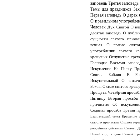
заповедь
Третья заповедь
Темы для праздников
Зак
Первая заповедь
О дарах 
О правильном употреблен
Человек
Дух Святой
О вл
десятая заповедь
О публи
сущности святого причас
вечная
О пользе свято
употреблении святого кр
крещения
Отпущение грех
Господне
Восьмая запове
Искупление
На Пасху
Пр
Святая Библия
В Рож
Искупительный
О назнач
Божия
О силе святого крещ
Прощать.
Четвёртая просьб
Пятницу
Вторая просьба
причастия
Об искуплени
Седьмая просьба
Третья п
Евангельский текст
Крещение 
святого причастия
Символ вер
рождённая действием Святого 
Новый год
В день Святой Тр
небеса
В деньь св. Стефана
В к