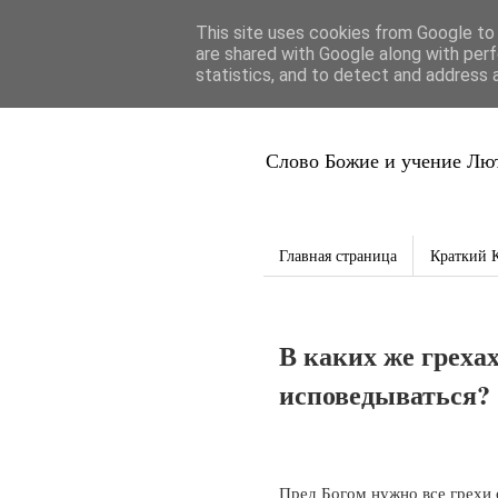
This site uses cookies from Google to d
Благая Вес
are shared with Google along with perf
statistics, and to detect and address 
Слово Божие и учение Лют
Главная страница
Краткий 
В каких же греха
исповедываться?
Пред Богом нужно все грехи с