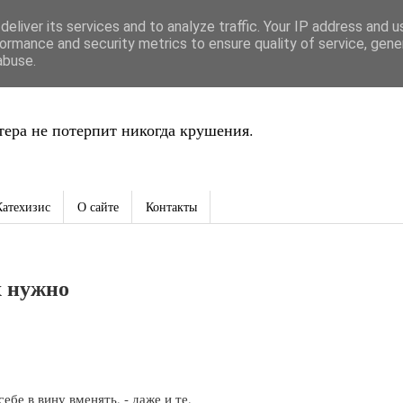
eliver its services and to analyze traffic. Your IP address and 
ть
ormance and security metrics to ensure quality of service, gen
abuse.
ера не потерпит никогда крушения.
Катехизис
О сайте
Контакты
х нужно
ебе в вину вменять, - даже и те,