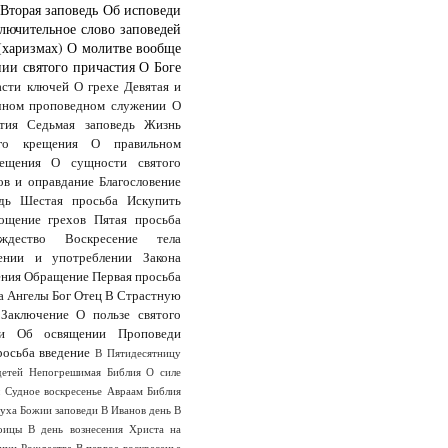
Вторая заповедь
Об исповеди
лючительное слово заповедей
(харизмах)
О молитве вообще
ии святого причастия
О Боге
асти ключей
О грехе
Девятая и
чном проповедном служении
О
тия
Седьмая заповедь
Жизнь
го крещения
О правильном
ещения
О сущности святого
ов и оправдание
Благословение
дь
Шестая просьба
Искупить
ощение грехов
Пятая просьба
дество
Воскресение тела
ении и употреблении Закона
ения
Обращение
Первая просьба
а
Ангелы
Бог Отец
В Страстную
Заключение
О пользе святого
и
Об освящении
Проповеди
росьба
введение
В Пятидесятницу
детей
Непогрешимая Библия
О силе
ы
Судное воскресенье
Авраам
Библия
Духа
Божии заповеди
В Иванов день
В
оицы
В день вознесения Христа на
анун Рождества
В первое воскресенье