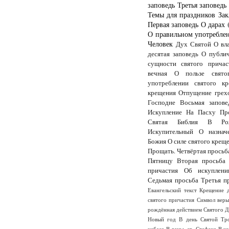
заповедь
Третья заповедь
Темы для праздников
Зак
Первая заповедь
О дарах 
О правильном употреблен
Человек
Дух Святой
О вл
десятая заповедь
О публи
сущности святого причас
вечная
О пользе свято
употреблении святого кр
крещения
Отпущение грех
Господне
Восьмая запове
Искупление
На Пасху
Пр
Святая Библия
В Рож
Искупительный
О назнач
Божия
О силе святого крещ
Прощать.
Четвёртая просьб
Пятницу
Вторая просьба
причастия
Об искуплени
Седьмая просьба
Третья п
Евангельский текст
Крещение 
святого причастия
Символ вер
рождённая действием Святого 
Новый год
В день Святой Тр
небеса
В деньь св. Стефана
В к