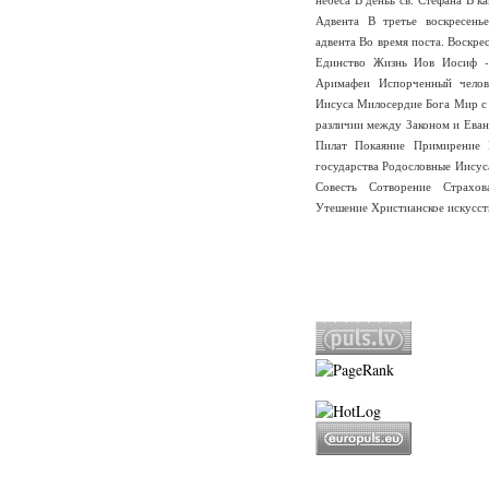
Адвента
В третье воскресень
адвента
Во время поста.
Воскре
Единство
Жизнь
Иов
Иосиф -
Аримафеи
Испорченный челов
Иисуса
Милосердие Бога
Мир с
различии между Законом и Еван
Пилат
Покаяние
Примирение
государства
Родословные Иисус
Совесть
Сотворение
Страхо
Утешение
Христианское искусст