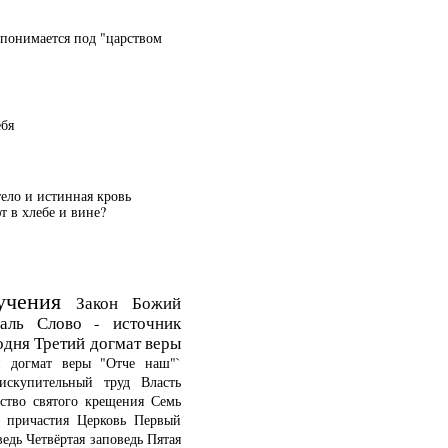
 понимается под "царством
ебя
тело и истинная кровь
 в хлебе и вине?
учения
Закон Божий
аль
Слово - источник
одня
Третий догмат веры
й догмат веры
"Отче наш"`
искупительный труд
Власть
ство святого крещения
Семь
о причастия
Церковь
Первый
ведь
Четвёртая заповедь
Пятая