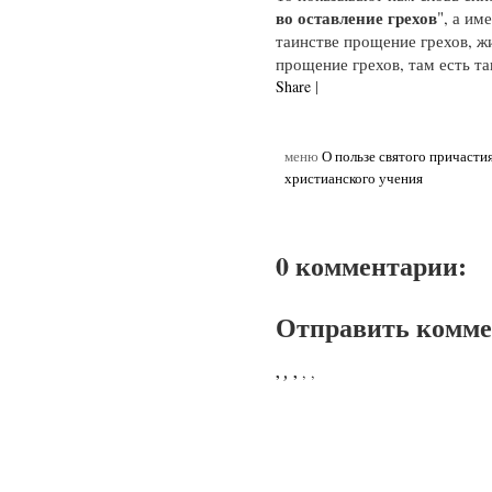
во оставление грехов
", а им
таинстве прощение грехов, жи
прощение грехов, там есть та
Share
|
меню
О пользе святого причасти
христианского учения
0 комментарии:
Отправить комм
,
,
,
,
,