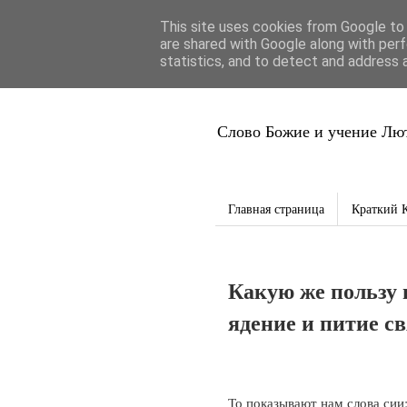
This site uses cookies from Google to d
Благая Вес
are shared with Google along with perf
statistics, and to detect and address 
Слово Божие и учение Лют
Главная страница
Краткий 
Какую же пользу 
ядение и питие с
То показывают нам слова сии: