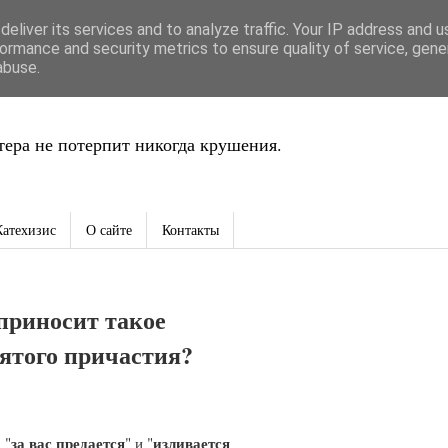
eliver its services and to analyze traffic. Your IP address and 
ть
ormance and security metrics to ensure quality of service, gen
abuse.
ера не потерпит никогда крушения.
Катехизис
О сайте
Контакты
приносит такое
вятого причастия?
за вас предается
изливается
 "
" и "