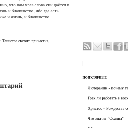
енно, что нам чрез слова сии даётся в
знь и блаженство; ибо где есть
кже и жизнь, и блаженство.
я
,
Таинство святого причастия
,
ПОПУЛЯРНЫЕ
ентарий
Лютеранин - почему та
Грех ли работать в вос
Христос – Рождества с
Что значит "Осанна"