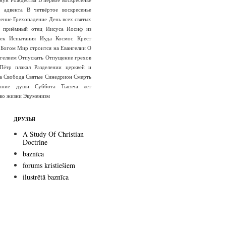
е адвента
В четвёртое воскресенье
сение
Грехопадение
День всех святых
 приёмный отец Иисуса
Иосиф из
ек
Испытания
Иуда
Космос
Крест
 Богом
Мир строится на Евангелии
О
гелием
Отпускать
Отпущение грехов
Пётр плакал
Разделении церквей и
а
Свобода
Святые
Синедрион
Смерть
вание души
Суббота
Тысяча лет
во жизни
Экуменизм
ДРУЗЬЯ
A Study Of Christian
Doctrine
baznīca
forums kristiešiem
ilustrētā baznīca