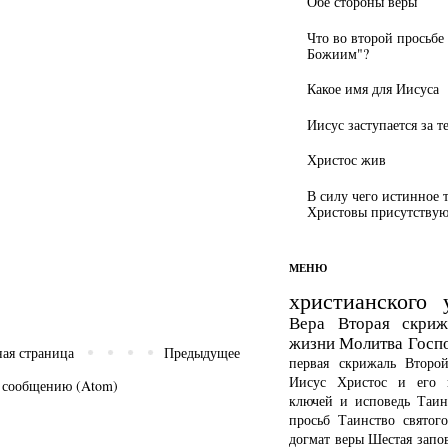
Обе стороны веры
Что во второй просьбе
Божиим"?
Какое имя для Иисуса
Иисус заступается за т
Христос жив
В силу чего истинное 
Христовы присутствуют
МЕНЮ
христианского 
Вера
Вторая скриж
жизни
Молитва Госп
ная страница
Предыдущее
первая скрижаль
Второ
Иисус Христос и его 
 сообщению (Atom)
ключей и исповедь
Таин
просьб
Таинство святог
догмат веры
Шестая запо