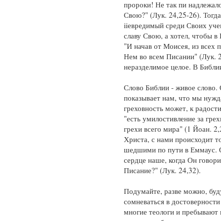
пророки! Не так пи надлежало
Свою?" (Лук. 24,25-26). Тог
iiевредимый среди Своих учен
славу Свою, а хотел, чтобы в
"И начав от Моисея, из всех 
Нем во всем Писании" (Лук. 
неразделимое целое. В Библи
Слово Библии - живое слово.
показывает нам, что мы нуж
греховность может, к радост
"есть умилостивление за грехи
грехи всего мира" (1 Йоан. 2
Христа, с нами происходит т
шедшими по пути в Еммаус. О
сердце наше, когда Он говори
Писание?" (Лук. 24,32).
Подумайте, разве можно, буд
сомневаться в достоверности
многие теологи и пребывают 