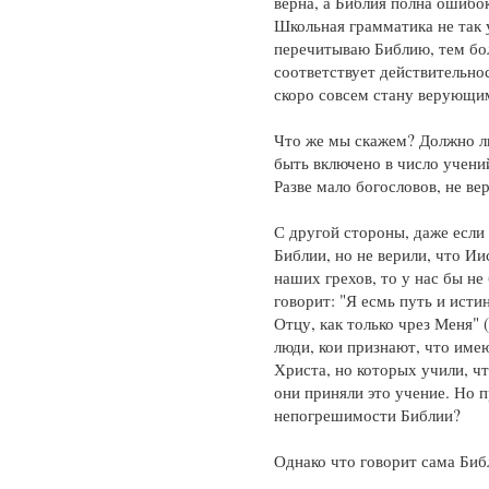
верна, а Библия полна ошибо
Школьная грамматика не так 
перечитываю Библию, тем бо
соответствует действительнос
скоро совсем стану верующи
Что же мы скажем? Должно л
быть включено в число учени
Разве мало богословов, не в
С другой стороны, даже если
Библии, но не верили, что И
наших грехов, то у нас бы н
говорит: "Я есмь путь и исти
Отцу, как только чрез Меня" 
люди, кои признают, что име
Христа, но которых учили, ч
они приняли это учение. Но п
непогрешимости Библии?
Однако что говорит сама Биб