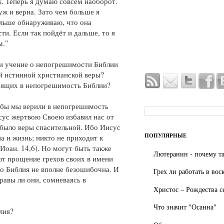
к. Теперь я думаю совсем наоборот.
уж и верна. Зато чем больше я
льше обнаруживаю, что она
ти. Если так пойдёт и дальше, то я
м."
и учение о непогрешимости Библии
й истинной христианской веры?
ерящих в непогрешимость Библии?
 бы мы верили в непогрешимость
исус жертвою Своею избавил нас от
е было веры спасительной. Ибо Иисус
ПОПУЛЯРНЫЕ
на и жизнь; никто не приходит к
(Иоан. 14,6). Но могут быть также
Лютеранин - почему та
ют прощение грехов своих в имени
то Библия не вполне безошибочна. И
Грех ли работать в вос
равы ли они, сомневаясь в
Христос – Рождества с
Что значит "Осанна"
лия?