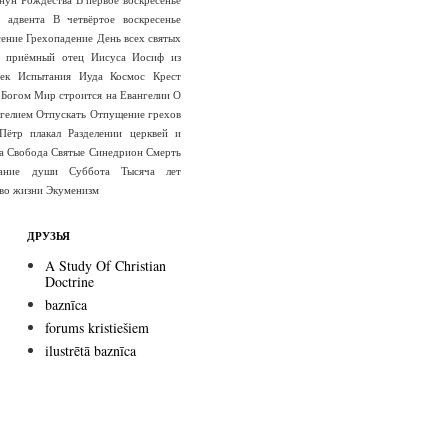
е адвента
В четвёртое воскресенье
сение
Грехопадение
День всех святых
 приёмный отец Иисуса
Иосиф из
ек
Испытания
Иуда
Космос
Крест
 Богом
Мир строится на Евангелии
О
гелием
Отпускать
Отпущение грехов
Пётр плакал
Разделении церквей и
а
Свобода
Святые
Синедрион
Смерть
вание души
Суббота
Тысяча лет
во жизни
Экуменизм
ДРУЗЬЯ
A Study Of Christian
Doctrine
baznīca
forums kristiešiem
ilustrētā baznīca