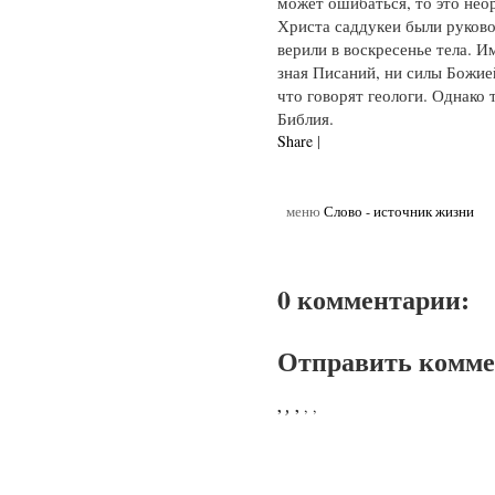
может ошибаться, то это нео
Христа саддукеи были руков
верили в воскресенье тела. И
зная Писаний, ни силы Божией
что говорят геологи. Однако 
Библия.
Share
|
меню
Слово - источник жизни
0 комментарии:
Отправить комм
,
,
,
,
,