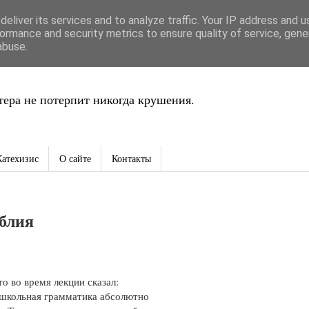
eliver its services and to analyze traffic. Your IP address and 
ть
ormance and security metrics to ensure quality of service, gen
abuse.
ера не потерпит никогда крушения.
Катехизис
О сайте
Контакты
блия
о во время лекции сказал:
 школьная грамматика абсолютно