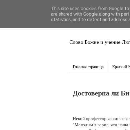
This site uses cookies from Google to d
Благая Вес
are shared with Google along with perf
statistics, and to detect and address 
Слово Божие и учение Лют
Главная страница
Краткий 
Достоверна ли Би
Некий профессор языков как-т
"Молодым я верил, что наша