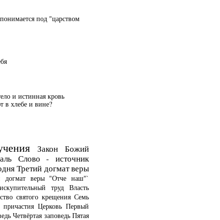
 понимается под "царством
ебя
тело и истинная кровь
 в хлебе и вине?
учения
Закон Божий
аль
Слово - источник
одня
Третий догмат веры
й догмат веры
"Отче наш"`
искупительный труд
Власть
ство святого крещения
Семь
о причастия
Церковь
Первый
ведь
Четвёртая заповедь
Пятая