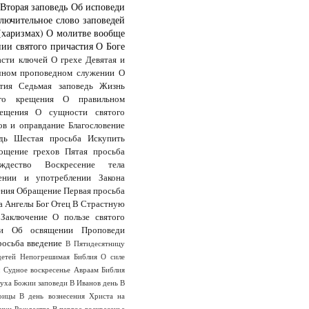
Вторая заповедь
Об исповеди
лючительное слово заповедей
(харизмах)
О молитве вообще
ии святого причастия
О Боге
асти ключей
О грехе
Девятая и
чном проповедном служении
О
тия
Седьмая заповедь
Жизнь
го крещения
О правильном
ещения
О сущности святого
ов и оправдание
Благословение
дь
Шестая просьба
Искупить
ощение грехов
Пятая просьба
дество
Воскресение тела
ении и употреблении Закона
ения
Обращение
Первая просьба
а
Ангелы
Бог Отец
В Страстную
Заключение
О пользе святого
и
Об освящении
Проповеди
росьба
введение
В Пятидесятницу
детей
Непогрешимая Библия
О силе
ы
Судное воскресенье
Авраам
Библия
Духа
Божии заповеди
В Иванов день
В
оицы
В день вознесения Христа на
анун Рождества
В первое воскресенье