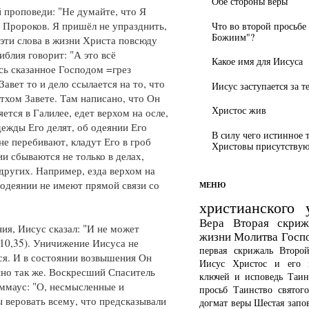
Обе стороны веры
 проповеди: "Не думайте, что Я
 Пророков. Я пришёл не упразднить,
Что во второй просьбе
Божиим"?
И эти слова в жизни Христа повсюду
блия говорит: "А это всё
Какое имя для Иисуса
сь сказанное Господом =грез
Завет то и дело ссылается на то, что
Иисус заступается за т
тхом Завете. Там написано, что Он
Христос жив
ется в Галилее, едет верхом на осле,
дежды Его делят, об одеянии Его
В силу чего истинное 
не перебивают, кладут Его в гроб
Христовы присутствуют
и сбываются не только в делах,
других. Например, езда верхом на
 одеянии не имеют прямой связи со
МЕНЮ
христианского 
Вера
Вторая скриж
ия, Иисус сказал: "И не может
жизни
Молитва Госп
10,35). Уничижение Иисуса не
первая скрижаль
Второ
ся. И в состоянии возвышения Он
Иисус Христос и его 
но так же. Воскресший Спаситель
ключей и исповедь
Таин
ммаус: "О, несмысленные и
просьб
Таинство святог
 веровать всему, что предсказывали
догмат веры
Шестая запо