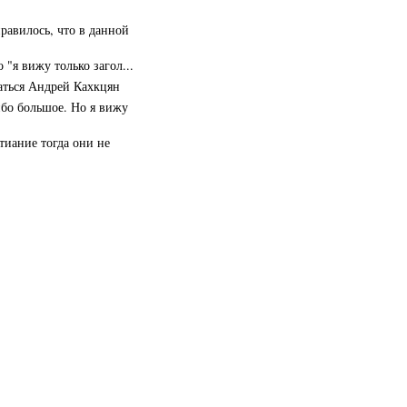
равилось, что в данной
 "я вижу только загол...
аться Андрей Кахкцян
ибо большое. Но я вижу
тиание тогда они не