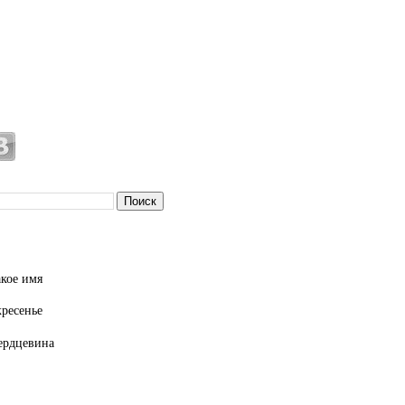
кое имя
кресенье
ердцевина