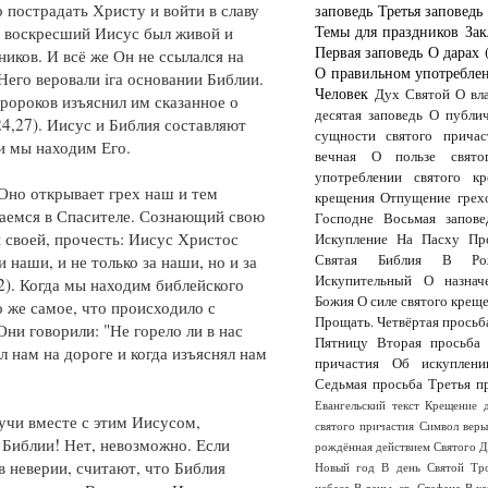
 пострадать Христу и войти в славу
заповедь
Третья заповедь
Темы для праздников
Зак
да воскресший Иисус был живой и
Первая заповедь
О дарах 
иков. И всё же Он не ссылался на
О правильном употреблен
 Него веровали iга основании Библии.
Человек
Дух Святой
О вл
пророков изъяснил им сказанное о
десятая заповедь
О публи
24,27). Иисус и Библия составляют
сущности святого причас
и мы находим Его.
вечная
О пользе свято
употреблении святого кр
 Оно открывает грех наш и тем
крещения
Отпущение грех
даемся в Спасителе. Сознающий свою
Господне
Восьмая запове
и своей, прочесть: Иисус Христос
Искупление
На Пасху
Пр
 наши, и не только за наши, но и за
Святая Библия
В Рож
Искупительный
О назнач
,2). Когда мы находим библейского
Божия
О силе святого крещ
о же самое, что происходило с
Прощать.
Четвёртая просьб
ни говорили: "Не горело ли в нас
Пятницу
Вторая просьба
л нам на дороге и когда изъяснял нам
причастия
Об искуплени
Седьмая просьба
Третья п
Евангельский текст
Крещение 
учи вместе с этим Иисусом,
святого причастия
Символ вер
 Библии! Нет, невозможно. Если
рождённая действием Святого 
в неверии, считают, что Библия
Новый год
В день Святой Тр
небеса
В деньь св. Стефана
В к