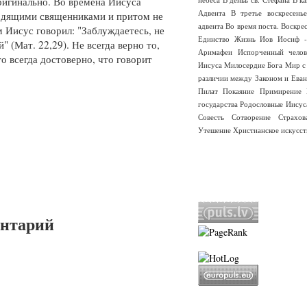
ригинально. Во времена Иисуса
Адвента
В третье воскресень
одящими священниками и притом не
адвента
Во время поста.
Воскре
м Иисус говорил: "Заблуждаетесь, не
Единство
Жизнь
Иов
Иосиф -
" (Мат. 22,29). Не всегда верно то,
Аримафеи
Испорченный челов
то всегда достоверно, что говорит
Иисуса
Милосердие Бога
Мир с
различии между Законом и Еван
Пилат
Покаяние
Примирение
государства
Родословные Иисус
Совесть
Сотворение
Страхо
Утешение
Христианское искусст
ентарий