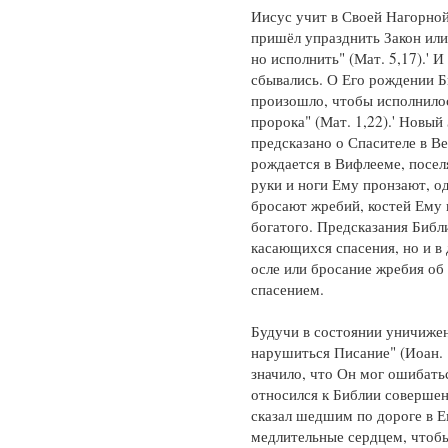
Иисус учит в Своей Нагорной
пришёл упразднить Закон или
но исполнить" (Мат. 5,17).' 
сбывались. О Его рождении Би
произошло, чтобы исполнило
пророка" (Мат. 1,22).' Новый 
предсказано о Спасителе в Ве
рождается в Вифлееме, поселя
руки и ноги Ему пронзают, о
бросают жребий, костей Ему 
богатого. Предсказания Библи
касающихся спасения, но и в 
осле или бросание жребия об
спасением.
Будучи в состоянии уничижен
нарушиться Писание" (Иоан. 
значило, что Он мог ошибать
относился к Библии совершен
сказал шедшим по дороге в Е
медлительные сердцем, чтобы