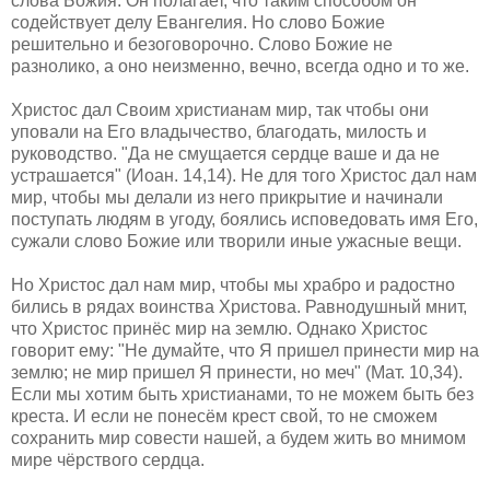
слова Божия. Он полагает, что таким способом он
содействует делу Евангелия. Но слово Божие
решительно и безоговорочно. Слово Божие не
разнолико, а оно неизменно, вечно, всегда одно и то же.
Христос дал Своим христианам мир, так чтобы они
уповали на Его владычество, благодать, милость и
руководство. "Да не смущается сердце ваше и да не
устрашается" (Иоан. 14,14). Не для того Христос дал нам
мир, чтобы мы делали из него прикрытие и начинали
поступать людям в угоду, боялись исповедовать имя Его,
сужали слово Божие или творили иные ужасные вещи.
Но Христос дал нам мир, чтобы мы храбро и радостно
бились в рядах воинства Христова. Равнодушный мнит,
что Христос принёс мир на землю. Однако Христос
говорит ему: "Не думайте, что Я пришел принести мир на
землю; не мир пришел Я принести, но меч" (Мат. 10,34).
Если мы хотим быть христианами, то не можем быть без
креста. И если не понесём крест свой, то не сможем
сохранить мир совести нашей, а будем жить во мнимом
мире чёрствого сердца.