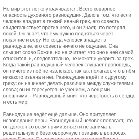
Но мир этот легко утрачивается. Всего коварнее
опасность духовного равнодушия. Дело в том, что если
человек впадает в тяжкий явный грех, его совесть
свидетельствует против него, и он знает, что потерял
покой. Он знает, что ему нужно подняться через
покаяние и веру. Но когда человек впадает в
равнодушие, его совесть ничего не ощущает. Она
слышит слово Божие, но не считает, что оно к ней самой
относится, и, следовательно, не может и укорить за грех.
Когда такой равнодушный человек слушает проповедь,
он ничего из неё не извлекает, так как полагает, что в нём
никакого изъяна и нет. Равнодушие ведёт и к другому
греху: он начинает делать различие между служителями
слова; он интересуется не учением, а вещами
внешними. - Равнодушный мнит, что чёрствость в сердце
и есть мир!
Равнодушие ведёт ещё дальше. Оно притупляет
исповедание веры. Равнодушный человек полагает, что
он должен со всем примиряться и не занимать
решительную и безоговорочную позицию в вопросах