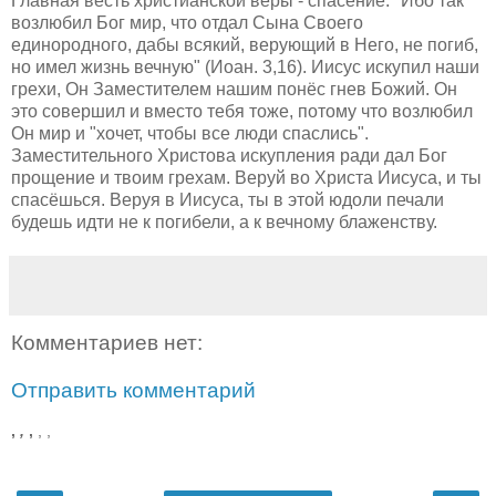
Главная весть христианской веры - спасение. "Ибо так
возлюбил Бог мир, что отдал Сына Своего
единородного, дабы всякий, верующий в Него, не погиб,
но имел жизнь вечную" (Иоан. 3,16). Иисус искупил наши
грехи, Он Заместителем нашим понёс гнев Божий. Он
это совершил и вместо тебя тоже, потому что возлюбил
Он мир и "хочет, чтобы все люди спаслись".
Заместительного Христова искупления ради дал Бог
прощение и твоим грехам. Веруй во Христа Иисуса, и ты
спасёшься. Веруя в Иисуса, ты в этой юдоли печали
будешь идти не к погибели, а к вечному блаженству.
Комментариев нет:
Отправить комментарий
,
,
,
,
,