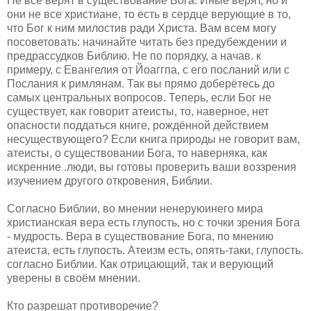
Не все верят в существование Бога. Иные верят, но и
они не все христиане, то есть в сердце верующие в то,
что Бог к ним милостив ради Христа. Вам всем могу
посоветовать: начинайте читать без предубеждении и
предрассудков Библию. Не по порядку, а начав. к
примеру, с Евангелия от Йоаггпа, с его посланий или с
Послания к римлянам. Так вы прямо доберётесь до
самых центральных вопросов. Теперь, если Бог не
существует, как говорит атеисты, то, наверное, нет
опасности поддаться книге, рождённой действием
несуществующего? Если книга природы не говорит вам,
атеисты, о существовании Бога, то наверняка, как
искренние .люди, вы готовы проверить ваши воззрения
изучением другого откровения, Библии.
Согласно Библии, во мнении ненеруюинего мира
христианская вера есть глупость, но с точки зрения Бога
- мудрость. Вера в существование Бога, по мнению
атеиста, есть глупость. Атеизм есть, опять-таки, глупость.
согласно Библии. Как отрицающий, так и верующий
уверены в своём мнении.
Кто разрешат противоречие?