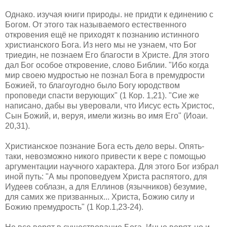
Однако. изучая книги природы. не придти к единению с
Богом. От этого так называемого естественного
откровения ещё не приходят к познанию истинного
христианского Бога. Из него мы не узнаем, что Бог
триедин, не познаем Его благости в Христе. Для этого
дал Бог особое откровение, слово Библии. "Ибо когда
мир своею мудростью не познал Бога в премудрости
Божией, то благоугодно было Богу юродством
проповеди спасти верующих" (1 Кор. 1,21). "Сие же
написано, дабы вы уверовали, что Иисус есть Христос,
Сын Божий, и, веруя, имели жизнь во имя Его" (Иоаи.
20,31).
Христианское познание Бога есть дело веры. Опять-
таки, невозможно никого привести к вере с помощью
аргументации научного характера. Для этого Бог избрал
иной путь: "А мы проповедуем Христа распятого, для
Иудеев соблазн, а для Еллинов (язычников) безумие,
для самих же призванных... Христа, Божию силу и
Божию премудрость" (1 Кор.1,23-24).