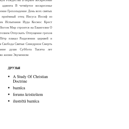
е адвента
В четвёртое воскресенье
сение
Грехопадение
День всех святых
 приёмный отец Иисуса
Иосиф из
ек
Испытания
Иуда
Космос
Крест
 Богом
Мир строится на Евангелии
О
гелием
Отпускать
Отпущение грехов
Пётр плакал
Разделении церквей и
а
Свобода
Святые
Синедрион
Смерть
вание души
Суббота
Тысяча лет
во жизни
Экуменизм
ДРУЗЬЯ
A Study Of Christian
Doctrine
baznīca
forums kristiešiem
ilustrētā baznīca