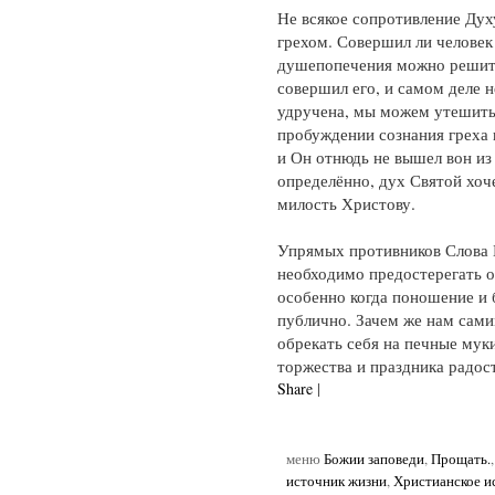
Не всякое сопротивление Дух
грехом. Совершил ли человек 
душепопечения можно решить
совершил его, и самом деле н
удручена, мы можем утешить
пробуждении сознания греха 
и Он отнюдь не вышел вон из
определённо, дух Святой хоч
милость Христову.
Упрямых противников Слова 
необходимо предостерегать о
особенно когда поношение и 
публично. Зачем же нам сами
обрекать себя на печные муки
торжества и праздника радос
Share
|
меню
Божии заповеди
,
Прощать.
источник жизни
,
Христианское и