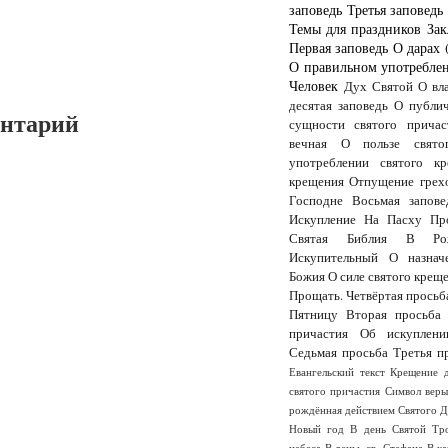
заповедь
Третья заповедь
Темы для праздников
Зак
Первая заповедь
О дарах 
О правильном употреблен
Человек
Дух Святой
О вл
десятая заповедь
О публи
ентарий
сущности святого причас
вечная
О пользе свято
употреблении святого кр
крещения
Отпущение грех
Господне
Восьмая запове
Искупление
На Пасху
Пр
Святая Библия
В Рож
Искупительный
О назнач
Божия
О силе святого крещ
Прощать.
Четвёртая просьб
Пятницу
Вторая просьба
причастия
Об искуплени
Седьмая просьба
Третья п
Евангельский текст
Крещение 
святого причастия
Символ вер
рождённая действием Святого 
Новый год
В день Святой Тр
небеса
В деньь св. Стефана
В к