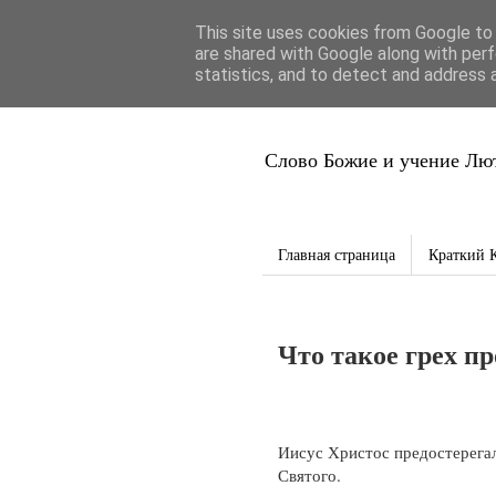
This site uses cookies from Google to d
Благая Вес
are shared with Google along with perf
statistics, and to detect and address 
Слово Божие и учение Лют
Главная страница
Краткий 
Что такое грех п
Иисус Христос предостерегал
Святого.