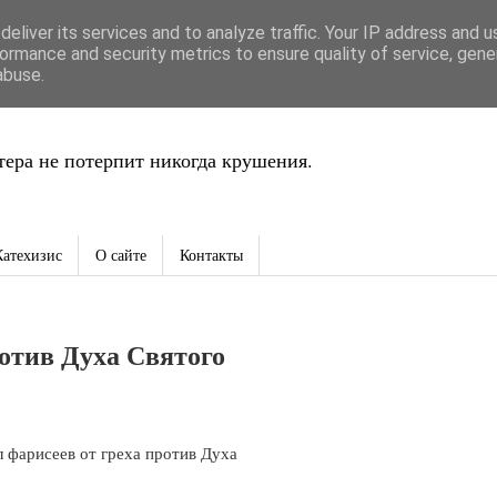
eliver its services and to analyze traffic. Your IP address and 
ть
ormance and security metrics to ensure quality of service, gen
abuse.
ера не потерпит никогда крушения.
Катехизис
О сайте
Контакты
ротив Духа Святого
 фарисеев от греха против Духа