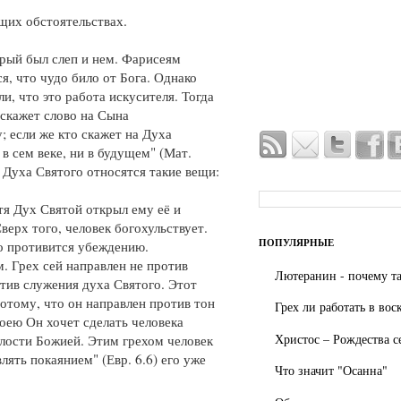
щих обстоятельствах.
орый был слеп и нем. Фарисеям
я, что чудо било от Бога. Однако
ли, что это работа искусителя. Тогда
 скажет слово на Сына
; если же кто скажет на Духа
 в сем веке, ни в будущем" (Мат.
в Духа Святого относятся такие вещи:
тя Дух Святой открыл ему её и
Сверх того, человек богохульствует.
ПОПУЛЯРНЫЕ
о противится убеждению.
 Грех сей направлен не против
Лютеранин - почему та
тив служения духа Святого. Этот
отому, что он направлен против тон
Грех ли работать в вос
коею Он хочет сделать человека
Христос – Рождества с
лости Божией. Этим грехом человек
лять покаянием" (Евр. 6.6) его уже
Что значит "Осанна"