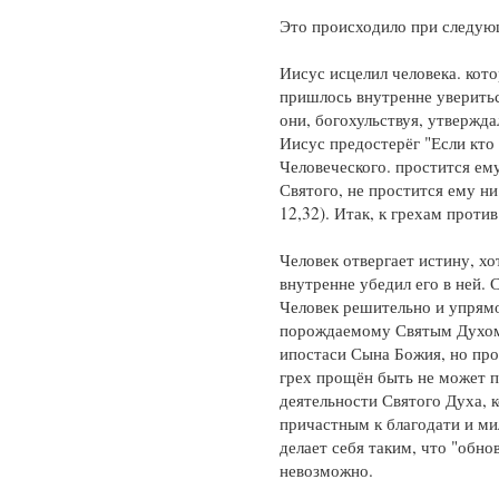
Это происходило при следую
Иисус исцелил человека. кот
пришлось внутренне уверитьс
они, богохульствуя, утвержда
Иисус предостерёг "Если кто
Человеческого. простится ему
Святого, не простится ему ни
12,32). Итак, к грехам проти
Человек отвергает истину, хо
внутренне убедил его в ней. 
Человек решительно и упрям
порождаемому Святым Духом.
ипостаси Сына Божия, но про
грех прощён быть не может п
деятельности Святого Духа, 
причастным к благодати и ми
делает себя таким, что "обнов
невозможно.