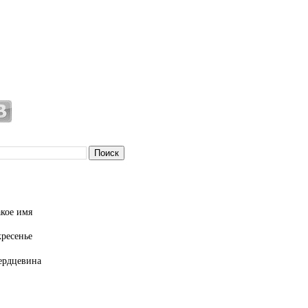
кое имя
кресенье
ердцевина