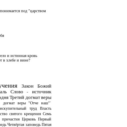
 понимается под "царством
ебя
тело и истинная кровь
 в хлебе и вине?
учения
Закон Божий
аль
Слово - источник
одня
Третий догмат веры
й догмат веры
"Отче наш"`
искупительный труд
Власть
ство святого крещения
Семь
о причастия
Церковь
Первый
ведь
Четвёртая заповедь
Пятая