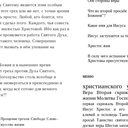
Обе стороны веры
у Святому является этим особым
этот грех или же нет, с точки зрения
Что во второй просьбе
Божиим"?
 просто. Любой, кто боится, что
е сделал этого. Каждого, чья совесть
Какое имя для Иисуса
 милостью Христовой. Ибо как раз в
и проявляется работа Святого Духа,
Иисус заступается за т
 такого человека. Совершенно
Христос жив
ет вызвать в нём упование на
В силу чего истинное 
Христовы присутствуют
Божия и в нынешнее время
т греха против Духа Святого,
богохульство столь всеобще и
МЕНЮ
м низвергаться в преисподнюю и
христианского 
, когда всё готово для вечного
Вера
Вторая скриж
ти?!
жизни
Молитва Госп
первая скрижаль
Второ
Иисус Христос и его 
ключей и исповедь
Таин
,
Прощение грехов
,
Свобода
,
Слово -
просьб
Таинство святог
скусство жизни
догмат веры
Шестая запо