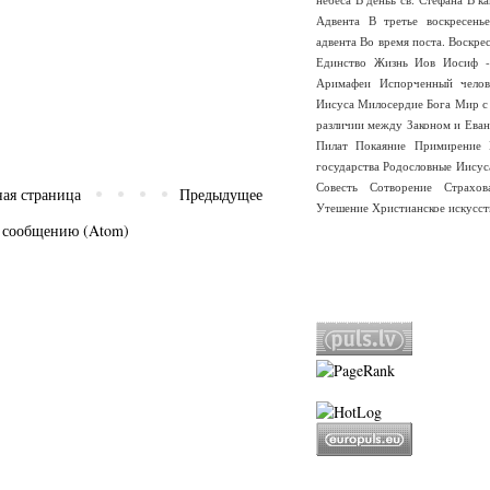
Адвента
В третье воскресень
адвента
Во время поста.
Воскре
Единство
Жизнь
Иов
Иосиф -
Аримафеи
Испорченный челов
Иисуса
Милосердие Бога
Мир с
различии между Законом и Еван
Пилат
Покаяние
Примирение
государства
Родословные Иисус
Совесть
Сотворение
Страхо
ная страница
Предыдущее
Утешение
Христианское искусст
 сообщению (Atom)