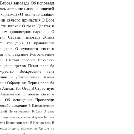
Вторая заповедь
Об исповеди
лючительное слово заповедей
(харизмах)
О молитве вообще
ии святого причастия
О Боге
асти ключей
О грехе
Девятая и
чном проповедном служении
О
тия
Седьмая заповедь
Жизнь
го крещения
О правильном
ещения
О сущности святого
ов и оправдание
Благословение
дь
Шестая просьба
Искупить
ощение грехов
Пятая просьба
дество
Воскресение тела
ении и употреблении Закона
ения
Обращение
Первая просьба
а
Ангелы
Бог Отец
В Страстную
Заключение
О пользе святого
и
Об освящении
Проповеди
росьба
введение
В Пятидесятницу
детей
Непогрешимая Библия
О силе
ы
Судное воскресенье
Авраам
Библия
Духа
Божии заповеди
В Иванов день
В
оицы
В день вознесения Христа на
анун Рождества
В первое воскресенье